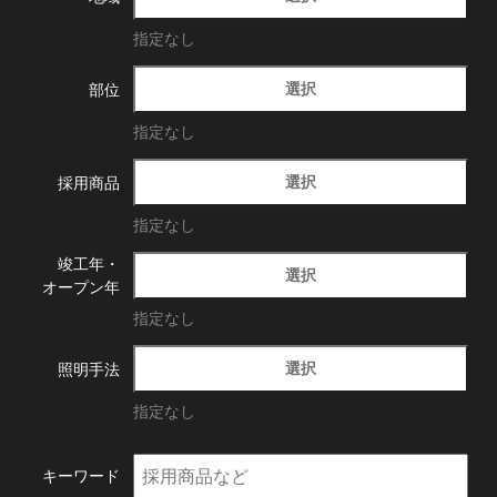
指定なし
選択
部位
指定なし
選択
採用商品
指定なし
竣工年・
選択
オープン年
指定なし
選択
照明手法
指定なし
キーワード