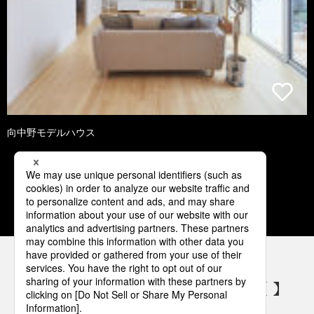
向中野モデルハウス
1
2
3
4
5
パナソニックの電気設備 SNSアカウント