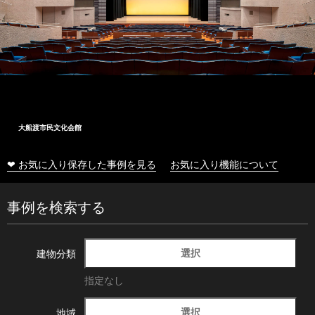
大船渡市民文化会館
❤ お気に入り保存した事例を見る
お気に入り機能について
事例を検索する
選択
建物分類
指定なし
選択
地域