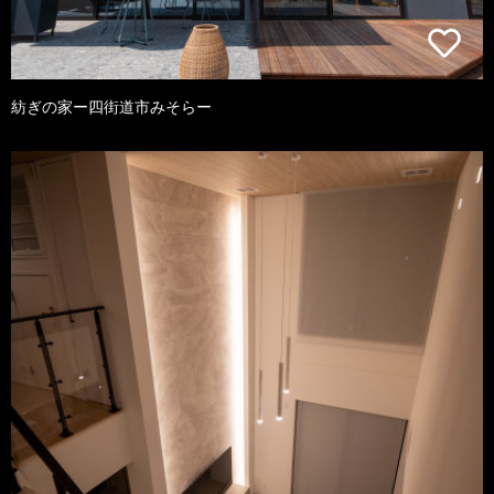
紡ぎの家ー四街道市みそらー