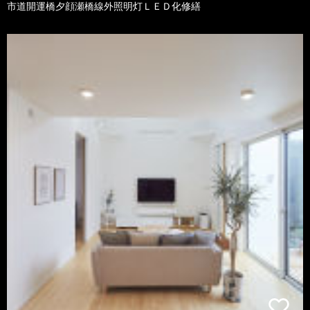
市道開運橋夕顔瀬橋線外照明灯ＬＥＤ化修繕