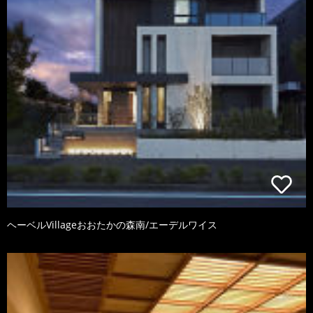
ヘーベルVillageおおたかの森南/エーデルワイス