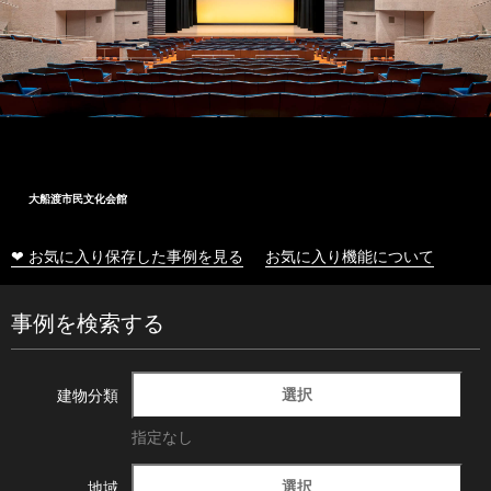
大船渡市民文化会館
❤ お気に入り保存した事例を見る
お気に入り機能について
事例を検索する
選択
建物分類
指定なし
選択
地域