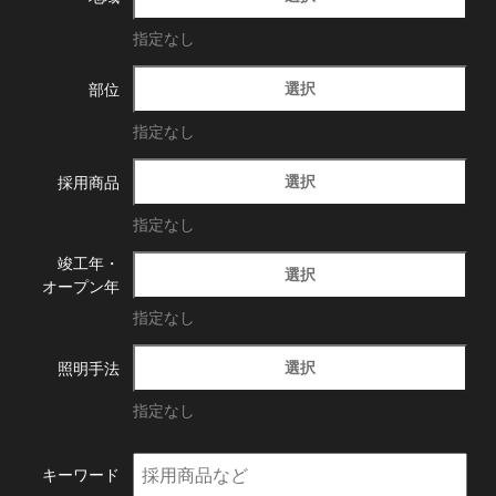
指定なし
選択
部位
指定なし
選択
採用商品
指定なし
竣工年・
選択
オープン年
指定なし
選択
照明手法
指定なし
キーワード