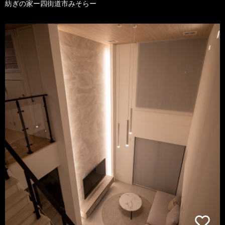
紡ぎの家ー四街道市みそらー