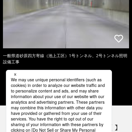
一般県道砂原四方寄線（池上工区）1号トンネル、2号トンネル照明
設備工事
1
2
3
4
5
パナソニックの電気設備 SNSアカウント