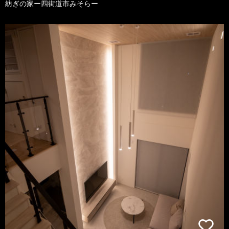
紡ぎの家ー四街道市みそらー