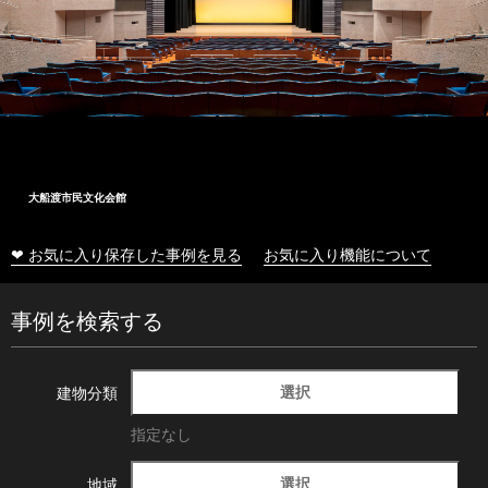
大船渡市民文化会館
❤ お気に入り保存した事例を見る
お気に入り機能について
事例を検索する
選択
建物分類
指定なし
選択
地域