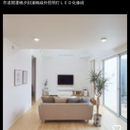
市道開運橋夕顔瀬橋線外照明灯ＬＥＤ化修繕