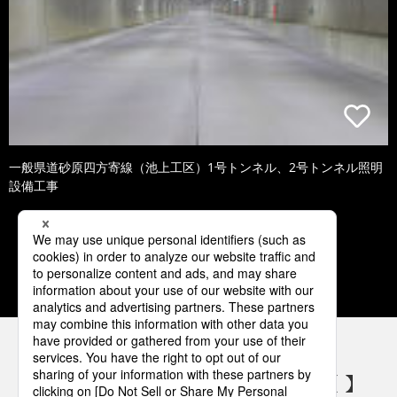
一般県道砂原四方寄線（池上工区）1号トンネル、2号トンネル照明
設備工事
1
2
3
4
5
パナソニックの電気設備 SNSアカウント