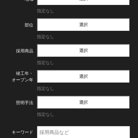
指定なし
選択
部位
指定なし
選択
採用商品
指定なし
竣工年・
選択
オープン年
指定なし
選択
照明手法
指定なし
キーワード