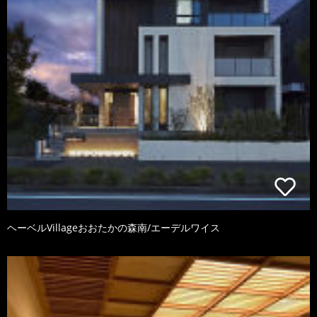
ヘーベルVillageおおたかの森南/エーデルワイス