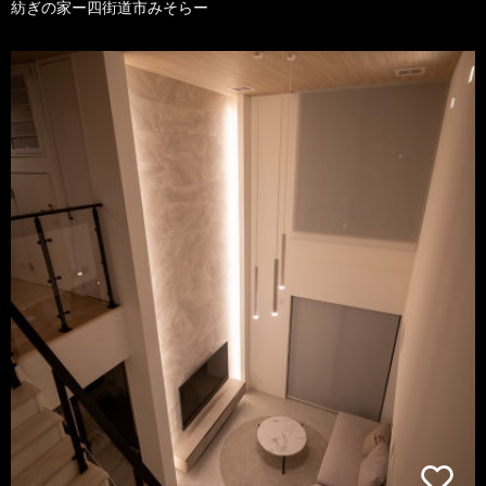
紡ぎの家ー四街道市みそらー