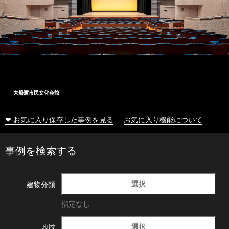
大船渡市民文化会館
❤ お気に入り保存した事例を見る
お気に入り機能について
事例を検索する
選択
建物分類
指定なし
選択
地域