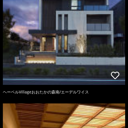
ヘーベルVillageおおたかの森南/エーデルワイス