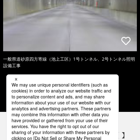
一般県道砂原四方寄線（池上工区）1号トンネル、2号トンネル照明
設備工事
1
2
3
4
5
パナソニックの電気設備 SNSアカウント