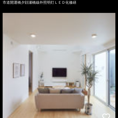
市道開運橋夕顔瀬橋線外照明灯ＬＥＤ化修繕