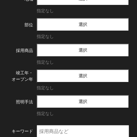
指定なし
選択
部位
指定なし
選択
採用商品
指定なし
竣工年・
選択
オープン年
指定なし
選択
照明手法
指定なし
キーワード