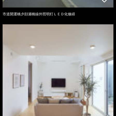
市道開運橋夕顔瀬橋線外照明灯ＬＥＤ化修繕