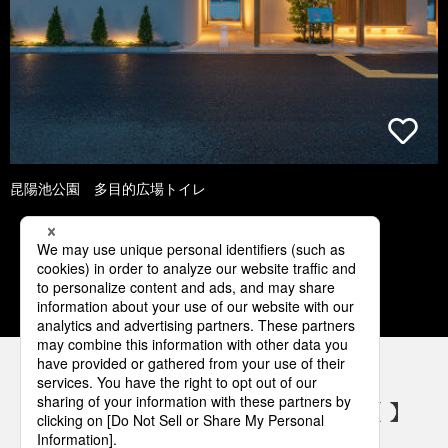
昆陽池公園 多目的広場トイレ
1
2
3
4
5
パナソニックの電気設備 SNSアカウント