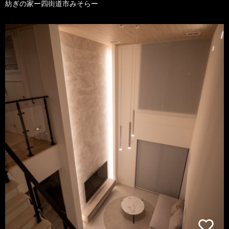
紡ぎの家ー四街道市みそらー