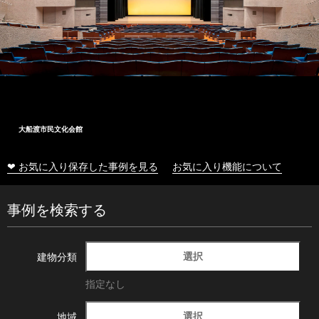
大船渡市民文化会館
❤ お気に入り保存した事例を見る
お気に入り機能について
事例を検索する
選択
建物分類
指定なし
選択
地域