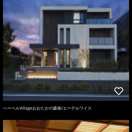
ヘーベルVillageおおたかの森南/エーデルワイス