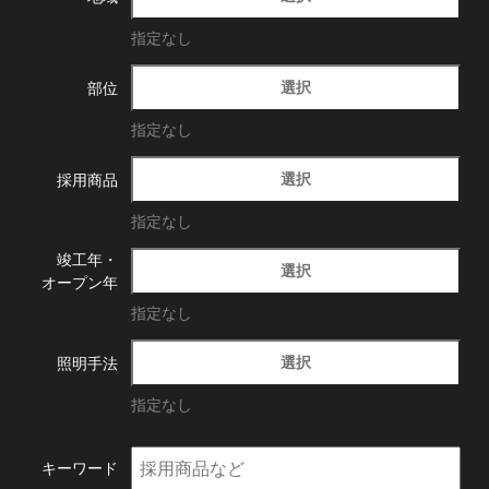
指定なし
選択
部位
指定なし
選択
採用商品
指定なし
竣工年・
選択
オープン年
指定なし
選択
照明手法
指定なし
キーワード