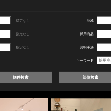
指定なし
地域
指定なし
採用商品
指定なし
照明手法
キーワード
物件検索
部位検索