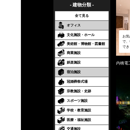
- 建物分類 -
全て見る
オフィス
文化施設・ホール
お気
で、
美術館・博物館・図書館
でき
商業施設
娯楽施設
内橋電
宿泊施設
冠婚葬祭式場
宗教施設・史跡
スポーツ施設
学校・教育施設
医療・福祉施設
交通施設