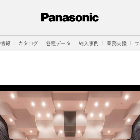
品情報
カタログ
各種データ
納入事例
業務支援
サ