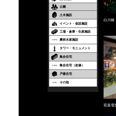
公園
土木施設
白川橋
イベント・仮設施設
工場・倉庫・生産施設
農林水産施設
タワー・モニュメント
集合住宅
集合住宅（改修）
戸建住宅
その他
双葉電