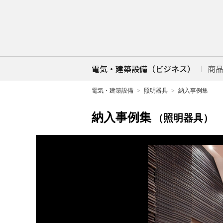
電気・建築設備（ビジネス）
商
電気・建築設備
照明器具
納入事例集
納入事例集
（照明器具）