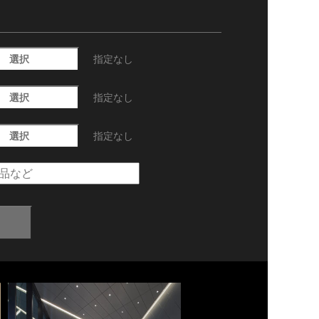
選択
指定なし
選択
指定なし
選択
指定なし