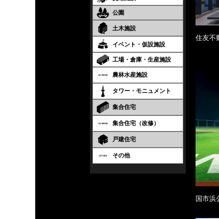
公園
土木施設
住友不
イベント・仮設施設
工場・倉庫・生産施設
農林水産施設
タワー・モニュメント
集合住宅
集合住宅（改修）
戸建住宅
その他
国市浜