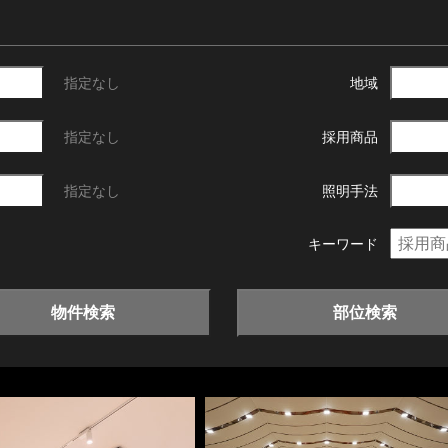
指定なし
地域
指定なし
採用商品
指定なし
照明手法
キーワード
物件検索
部位検索