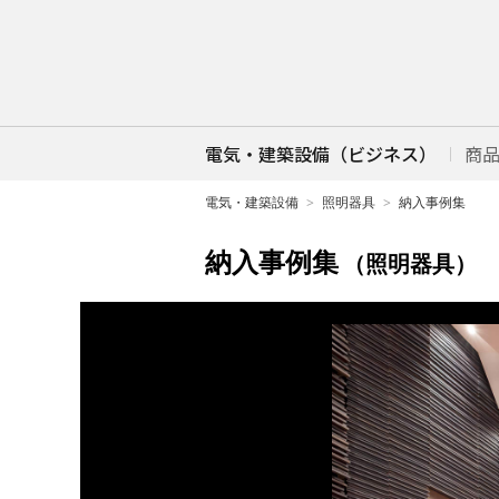
電気・建築設備（ビジネス）
商
電気・建築設備
照明器具
納入事例集
納入事例集
（照明器具）