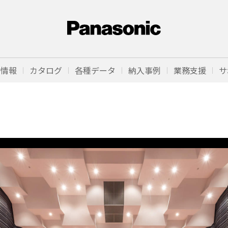
品情報
カタログ
各種データ
納入事例
業務支援
サ