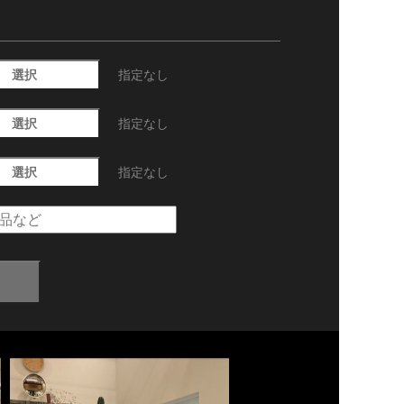
選択
指定なし
選択
指定なし
選択
指定なし