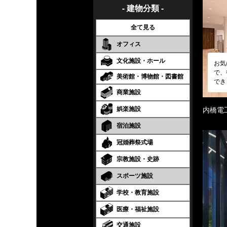
- 建物分類 -
全て見る
オフィス
文化施設・ホール
お気
で、
美術館・博物館・図書館
でき
商業施設
娯楽施設
内橋電
宿泊施設
冠婚葬祭式場
宗教施設・史跡
スポーツ施設
学校・教育施設
医療・福祉施設
交通施設