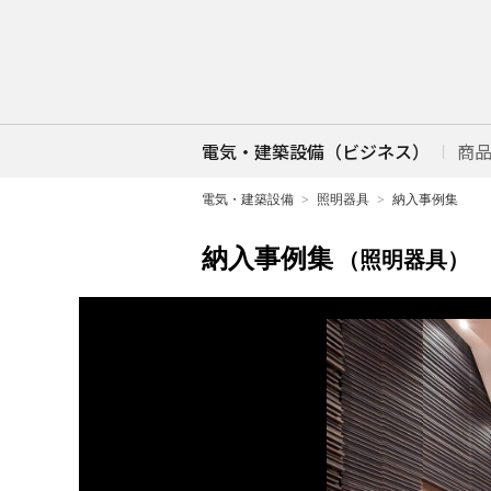
電気・建築設備（ビジネス）
商
電気・建築設備
照明器具
納入事例集
納入事例集
（照明器具）