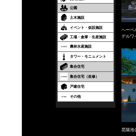
公園
土木施設
イベント・仮設施設
ヘーベル
デルワ
工場・倉庫・生産施設
農林水産施設
タワー・モニュメント
集合住宅
集合住宅（改修）
戸建住宅
その他
昆陽池