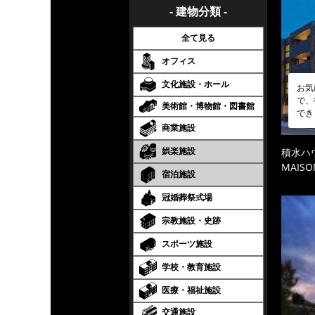
- 建物分類 -
全て見る
オフィス
文化施設・ホール
お気
で、
美術館・博物館・図書館
でき
商業施設
娯楽施設
積水ハ
MAISO
宿泊施設
冠婚葬祭式場
宗教施設・史跡
スポーツ施設
学校・教育施設
医療・福祉施設
交通施設