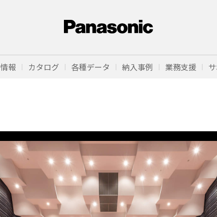
品情報
カタログ
各種データ
納入事例
業務支援
サ