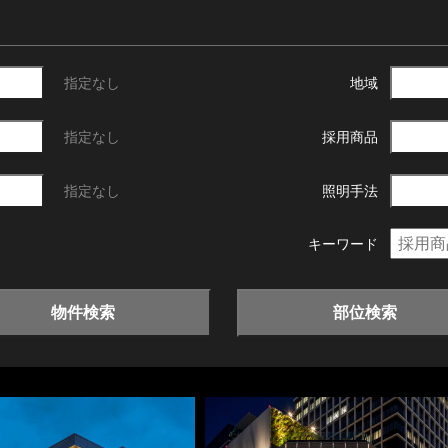
指定なし
地域
指定なし
採用商品
指定なし
照明手法
キーワード
物件検索
部位検索