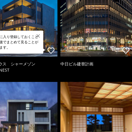
に入り登録しておくこと
後でまとめて見ることが
ます。
ウス シャーメゾン
中日ビル建替計画
NEST