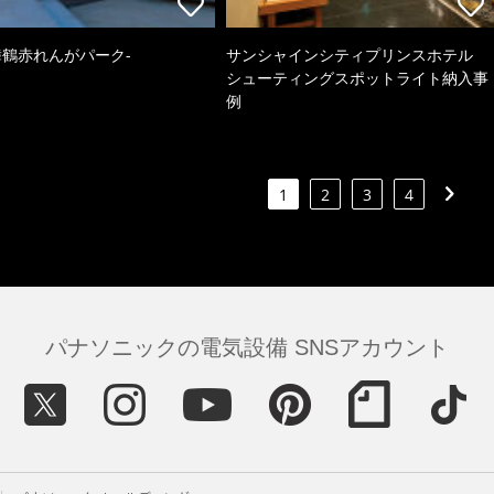
k-舞鶴赤れんがパーク-
サンシャインシティプリンスホテル
シューティングスポットライト納入事
例
1
2
3
4
パナソニックの電気設備 SNSアカウント