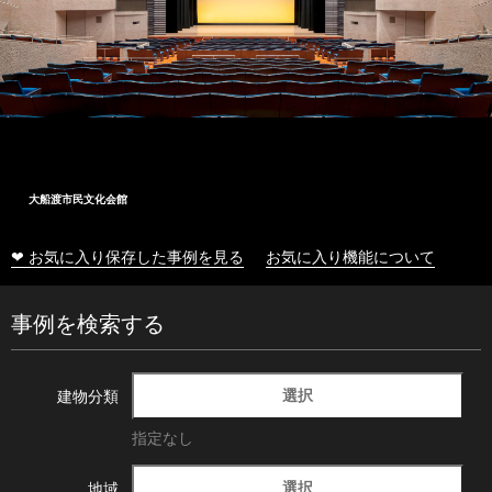
大船渡市民文化会館
❤ お気に入り保存した事例を見る
お気に入り機能について
事例を検索する
選択
建物分類
指定なし
選択
地域