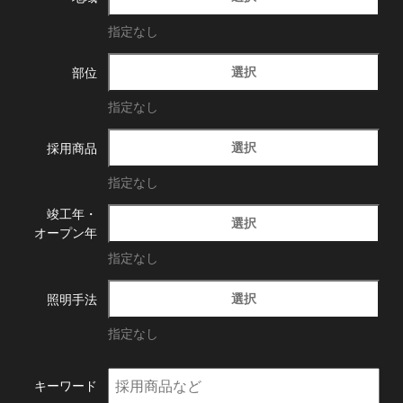
指定なし
選択
部位
指定なし
選択
採用商品
指定なし
竣工年・
選択
オープン年
指定なし
選択
照明手法
指定なし
キーワード