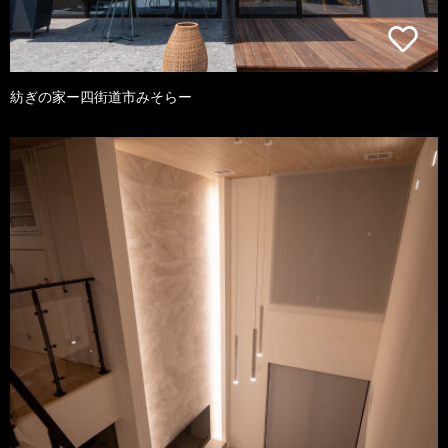
紡ぎの家ー四街道市みそらー