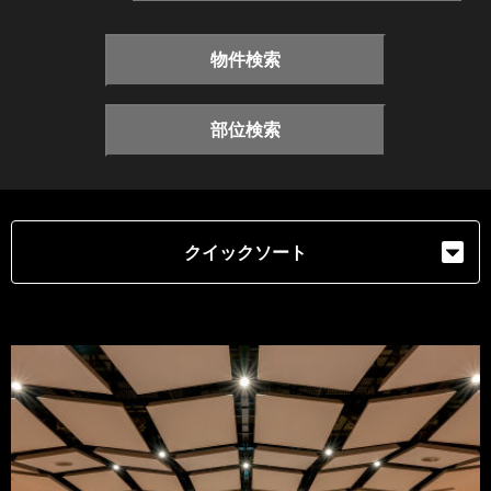
物件検索
部位検索
クイックソート