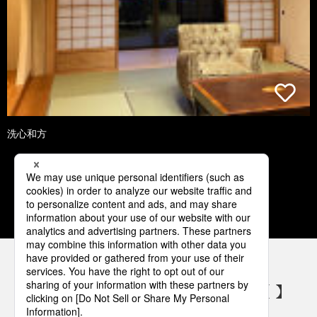
洗心和方
1
2
3
4
5
パナソニックの電気設備 SNSアカウント