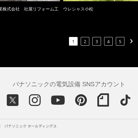
業株式会社 社屋リフォーム工
ウレシャス小松
1
2
3
4
5
パナソニックの電気設備 SNSアカウント
パナソニック ホールディングス