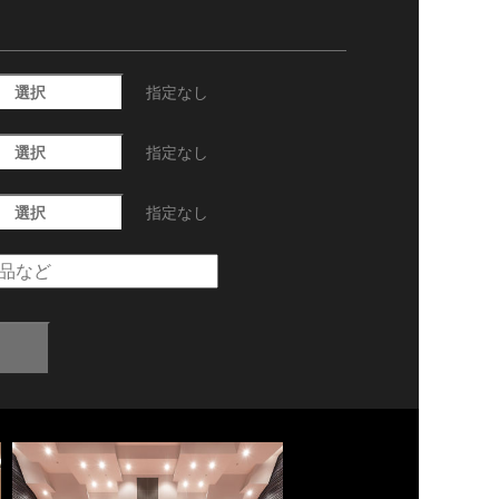
選択
指定なし
選択
指定なし
選択
指定なし