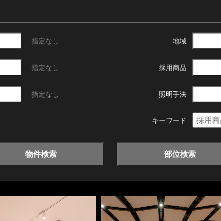
指定なし
地域
指定なし
採用商品
指定なし
照明手法
キーワード
物件検索
部位検索