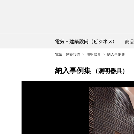
電気・建築設備（ビジネス）
商
電気・建築設備
照明器具
納入事例集
納入事例集
（照明器具）