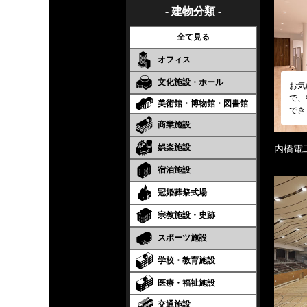
- 建物分類 -
全て見る
オフィス
文化施設・ホール
お気
で、
美術館・博物館・図書館
でき
商業施設
娯楽施設
内橋電
宿泊施設
冠婚葬祭式場
宗教施設・史跡
スポーツ施設
学校・教育施設
医療・福祉施設
交通施設