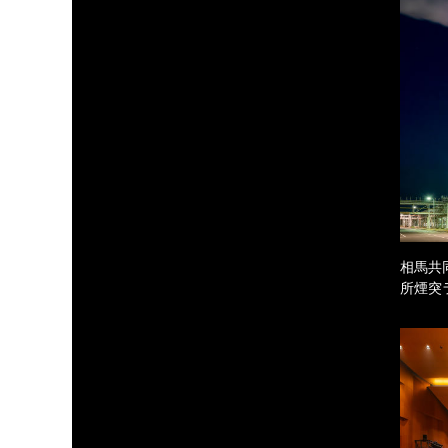
相馬共
所煙突