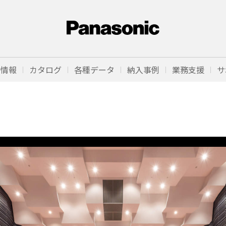
品情報
カタログ
各種データ
納入事例
業務支援
サ