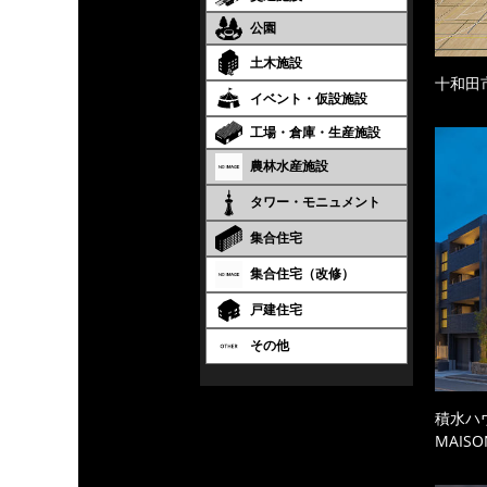
公園
土木施設
十和田
イベント・仮設施設
工場・倉庫・生産施設
農林水産施設
タワー・モニュメント
集合住宅
集合住宅（改修）
戸建住宅
その他
積水ハ
MAISO