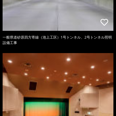
一般県道砂原四方寄線（池上工区）1号トンネル、2号トンネル照明
設備工事