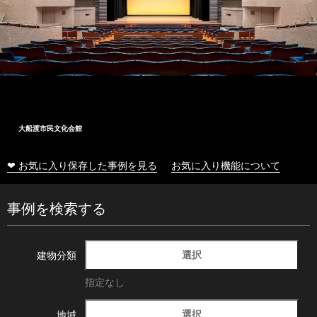
大船渡市民文化会館
❤ お気に入り保存した事例を見る
お気に入り機能について
事例を検索する
選択
建物分類
指定なし
選択
地域