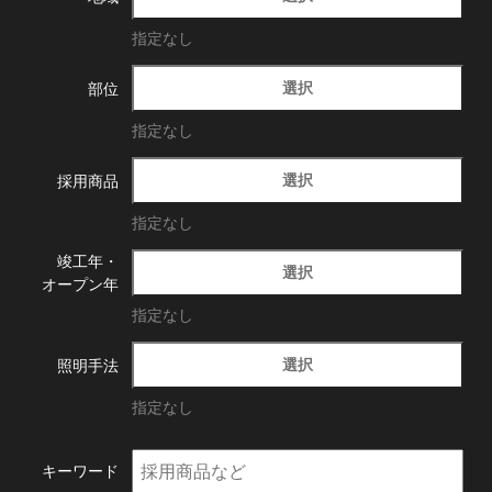
指定なし
選択
部位
指定なし
選択
採用商品
指定なし
竣工年・
選択
オープン年
指定なし
選択
照明手法
指定なし
キーワード