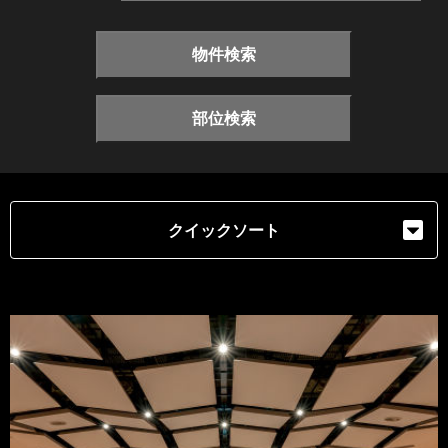
物件検索
部位検索
クイックソート