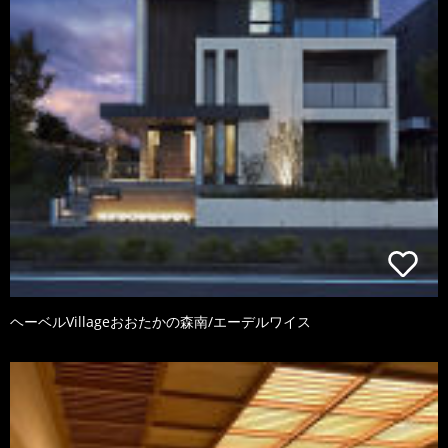
ヘーベルVillageおおたかの森南/エーデルワイス