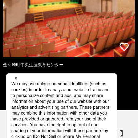
金ケ崎町中央生涯教育センター
1
2
3
4
5
パナソニックの電気設備 SNSアカウント