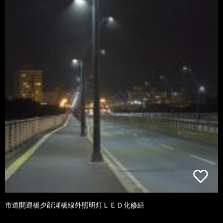
市道開運橋夕顔瀬橋線外照明灯ＬＥＤ化修繕