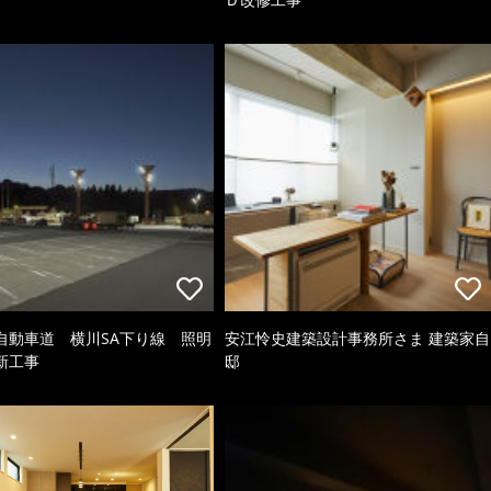
自動車道 横川SA下り線 照明
安江怜史建築設計事務所さま 建築家自
新工事
邸