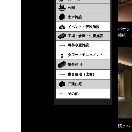
公園
土木施設
イベント・仮設施設
パナソ
接続（
工場・倉庫・生産施設
農林水産施設
タワー・モニュメント
集合住宅
集合住宅（改修）
戸建住宅
その他
積水ハ