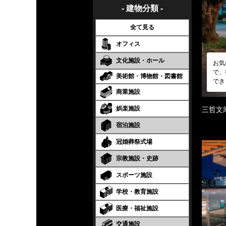
- 建物分類 -
全て見る
オフィス
文化施設・ホール
お気
で、
美術館・博物館・図書館
でき
商業施設
娯楽施設
三哲文
宿泊施設
冠婚葬祭式場
宗教施設・史跡
スポーツ施設
学校・教育施設
医療・福祉施設
交通施設