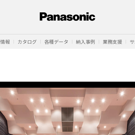
品情報
カタログ
各種データ
納入事例
業務支援
サ