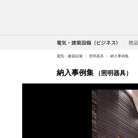
電気・建築設備（ビジネス）
商
電気・建築設備
照明器具
納入事例集
納入事例集
（照明器具）