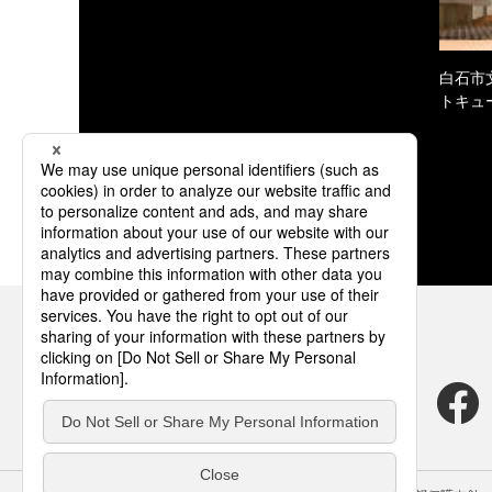
白石市
トキュ