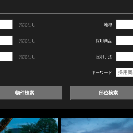
指定なし
地域
指定なし
採用商品
指定なし
照明手法
キーワード
物件検索
部位検索