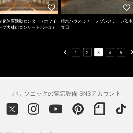
文化体育活動センター（ホワイ
積水ハウス シャーメゾンステージ茨木
ーブ大林組コンサートホール）
春日
1
2
3
4
5
パナソニックの電気設備 SNSアカウント