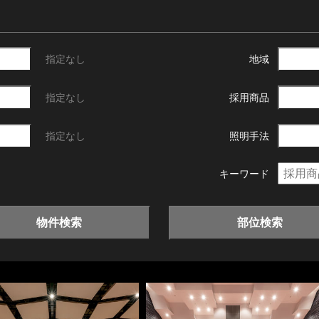
指定なし
地域
指定なし
採用商品
指定なし
照明手法
キーワード
物件検索
部位検索