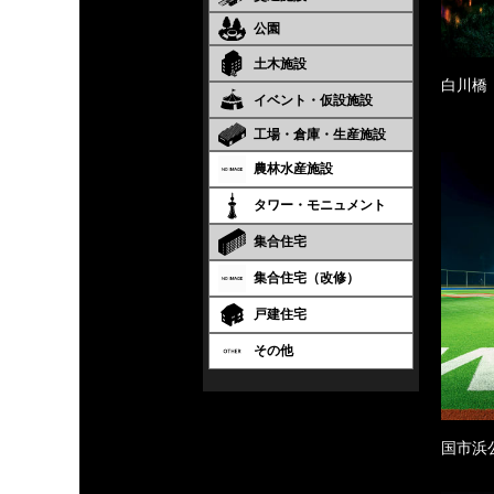
公園
土木施設
白川橋
イベント・仮設施設
工場・倉庫・生産施設
農林水産施設
タワー・モニュメント
集合住宅
集合住宅（改修）
戸建住宅
その他
国市浜