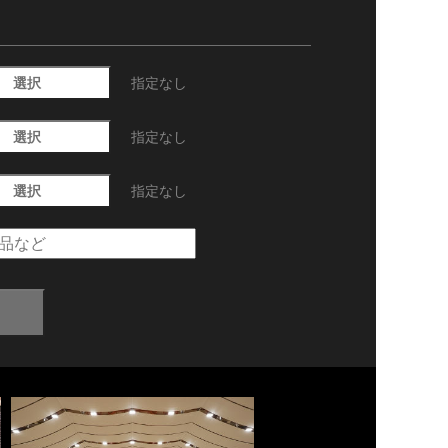
選択
指定なし
選択
指定なし
選択
指定なし