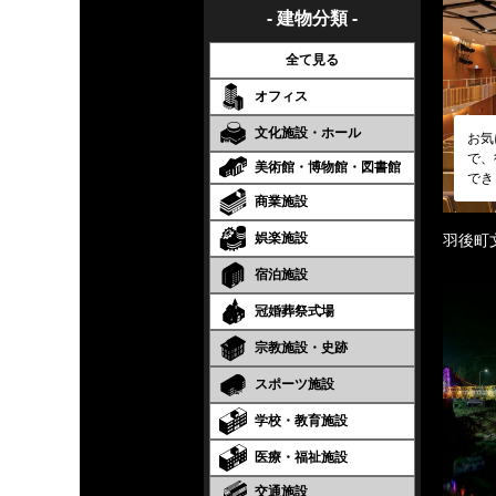
- 建物分類 -
全て見る
オフィス
文化施設・ホール
お気
で、
美術館・博物館・図書館
でき
商業施設
娯楽施設
羽後町
宿泊施設
冠婚葬祭式場
宗教施設・史跡
スポーツ施設
学校・教育施設
医療・福祉施設
交通施設