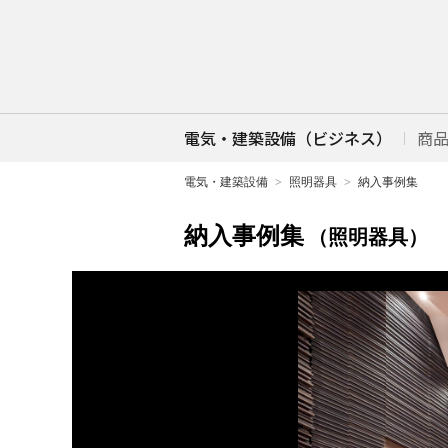
電気・建築設備（ビジネス）
商
電気・建築設備
照明器具
納入事例集
納入事例集
（照明器具）