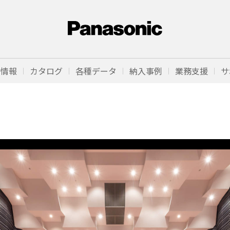
品情報
カタログ
各種データ
納入事例
業務支援
サ