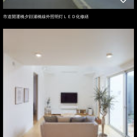
市道開運橋夕顔瀬橋線外照明灯ＬＥＤ化修繕