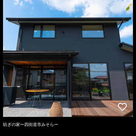
紡ぎの家ー四街道市みそらー