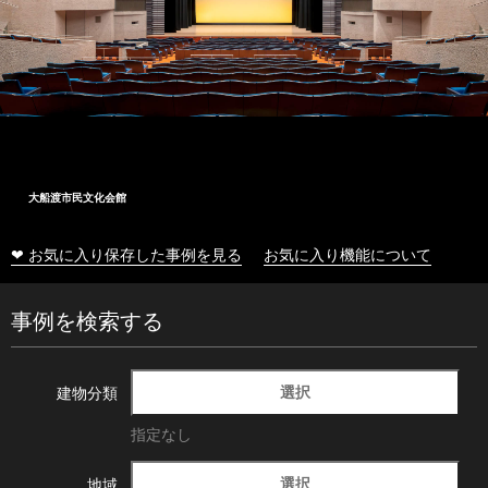
大船渡市民文化会館
❤ お気に入り保存した事例を見る
お気に入り機能について
事例を検索する
選択
建物分類
指定なし
選択
地域