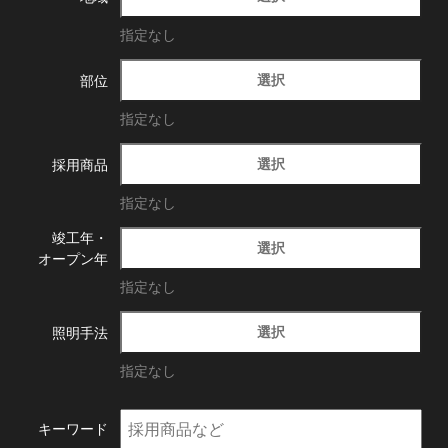
指定なし
選択
部位
指定なし
選択
採用商品
指定なし
竣工年・
選択
オープン年
指定なし
選択
照明手法
指定なし
キーワード