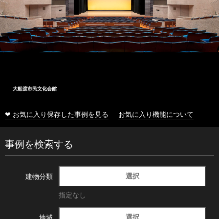
大船渡市民文化会館
❤ お気に入り保存した事例を見る
お気に入り機能について
事例を検索する
選択
建物分類
指定なし
選択
地域