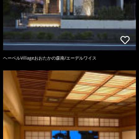
ヘーベルVillageおおたかの森南/エーデルワイス