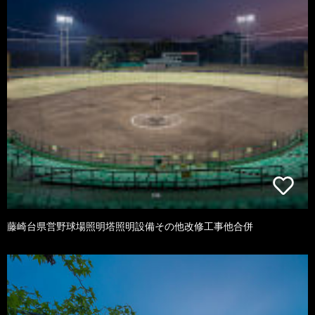
藤崎台県営野球場照明塔照明設備その他改修工事他合併