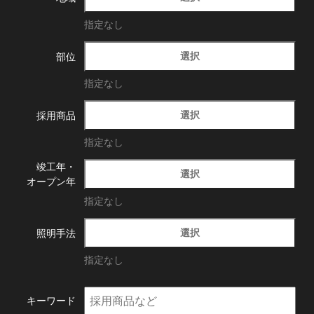
指定なし
選択
部位
指定なし
選択
採用商品
指定なし
竣工年・
選択
オープン年
指定なし
選択
照明手法
指定なし
キーワード