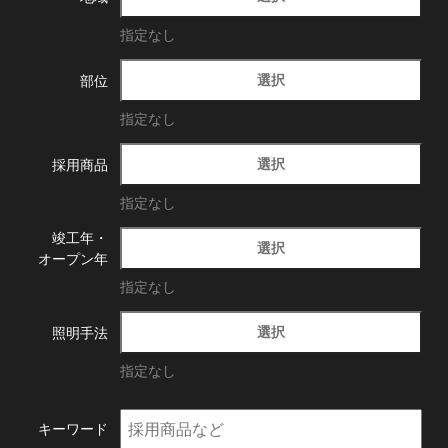
指定なし
選択
部位
指定なし
選択
採用商品
指定なし
竣工年・
選択
オープン年
指定なし
選択
照明手法
指定なし
キーワード