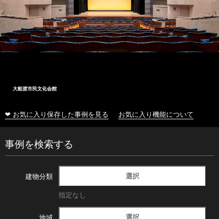
大船渡市民文化会館
❤ お気に入り保存した事例を見る
お気に入り機能について
事例を検索する
選択
建物分類
指定なし
選択
地域