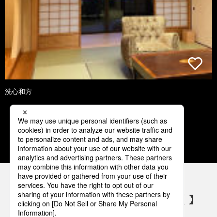
洗心和方
1
2
3
4
5
パナソニックの電気設備 SNSアカウント