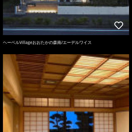
ヘーベルVillageおおたかの森南/エーデルワイス