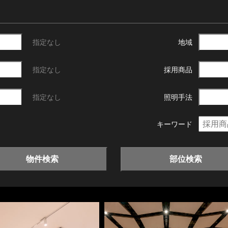
指定なし
地域
指定なし
採用商品
指定なし
照明手法
キーワード
物件検索
部位検索