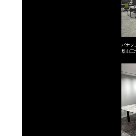
パナソ
郡山工