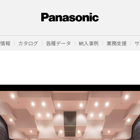
品情報
カタログ
各種データ
納入事例
業務支援
サ