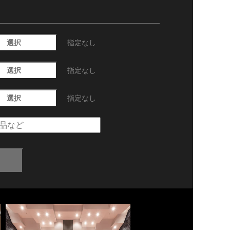
選択
指定なし
選択
指定なし
選択
指定なし