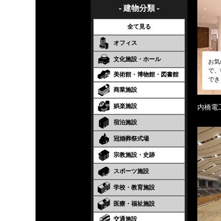
- 建物分類 -
全て見る
オフィス
文化施設・ホール
お気
で、
美術館・博物館・図書館
でき
商業施設
娯楽施設
内橋電
宿泊施設
冠婚葬祭式場
宗教施設・史跡
スポーツ施設
学校・教育施設
医療・福祉施設
交通施設