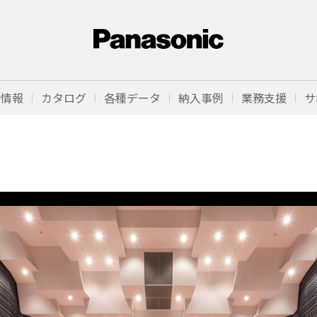
品情報
カタログ
各種データ
納入事例
業務支援
サ