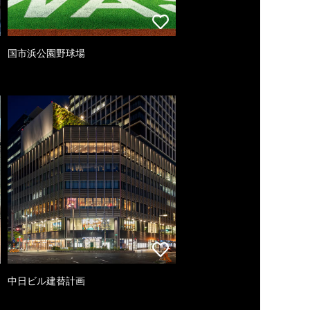
国市浜公園野球場
中日ビル建替計画