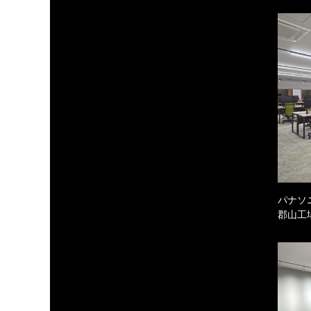
パナソ
郡山工