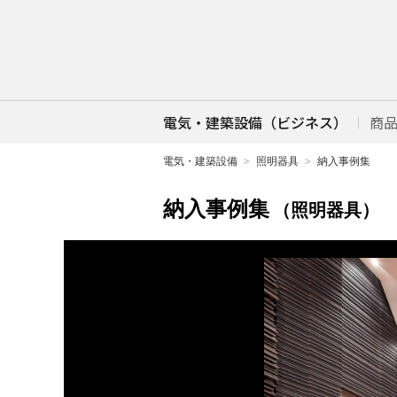
電気・建築設備（ビジネス）
商
電気・建築設備
照明器具
納入事例集
納入事例集
（照明器具）