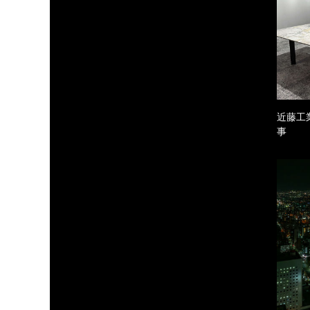
近藤工
事