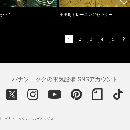
た8・1
美里町トレーニングセンター
1
2
3
4
5
パナソニックの電気設備 SNSアカウント
パナソニック ホールディングス