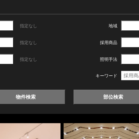
指定なし
地域
指定なし
採用商品
指定なし
照明手法
キーワード
物件検索
部位検索