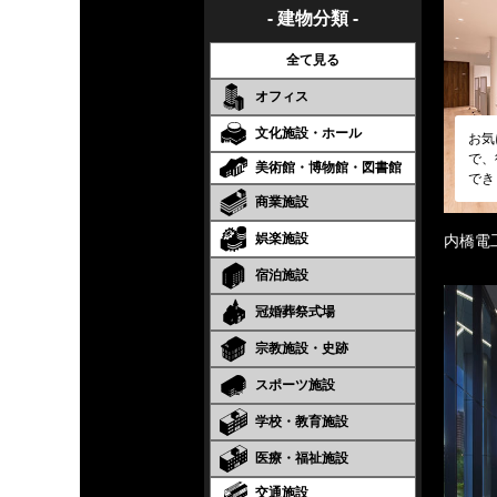
- 建物分類 -
全て見る
オフィス
文化施設・ホール
お気
で、
美術館・博物館・図書館
でき
商業施設
娯楽施設
内橋電
宿泊施設
冠婚葬祭式場
宗教施設・史跡
スポーツ施設
学校・教育施設
医療・福祉施設
交通施設