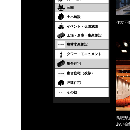
公園
土木施設
住友不
イベント・仮設施設
工場・倉庫・生産施設
農林水産施設
タワー・モニュメント
集合住宅
集合住宅（改修）
戸建住宅
その他
鳥取県
あい会