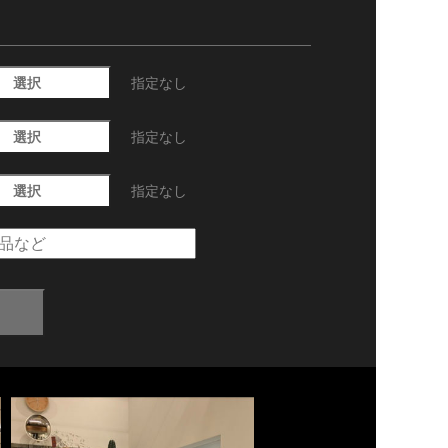
選択
指定なし
選択
指定なし
選択
指定なし