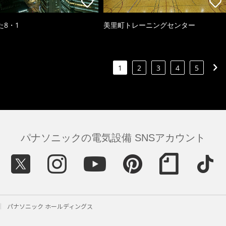
た8・1
美里町トレーニングセンター
1
2
3
4
5
パナソニックの電気設備 SNSアカウント
パナソニック ホールディングス