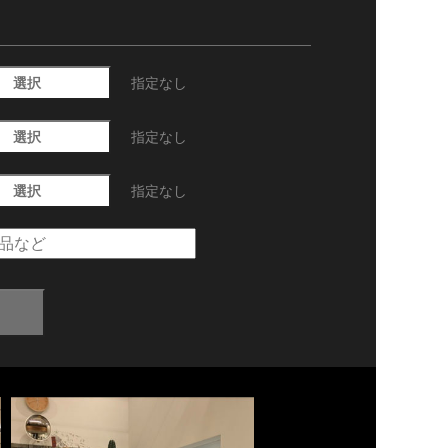
選択
指定なし
選択
指定なし
選択
指定なし