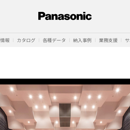
品情報
カタログ
各種データ
納入事例
業務支援
サ