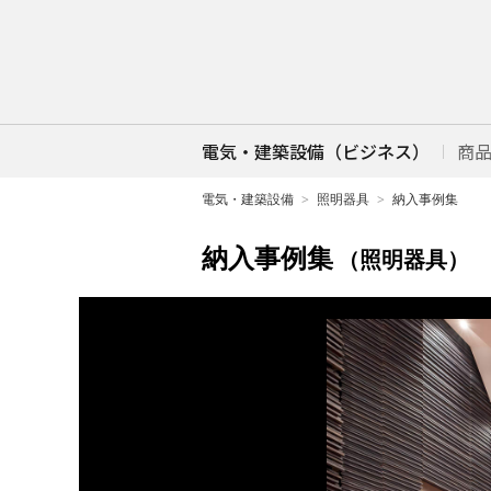
電気・建築設備（ビジネス）
商
電気・建築設備
照明器具
納入事例集
納入事例集
（照明器具）