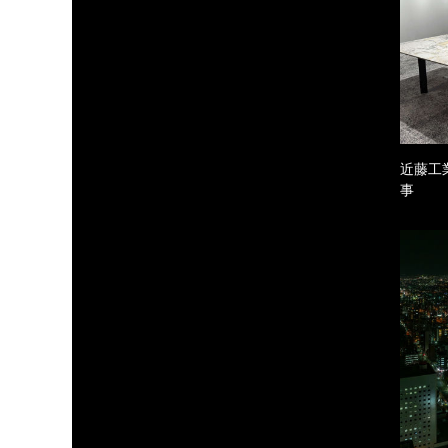
近藤工
事