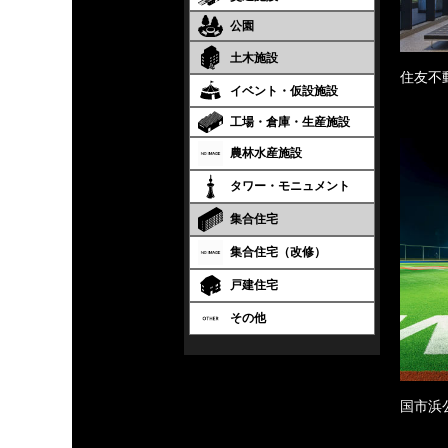
公園
土木施設
住友不
イベント・仮設施設
工場・倉庫・生産施設
農林水産施設
タワー・モニュメント
集合住宅
集合住宅（改修）
戸建住宅
その他
国市浜