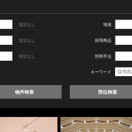
指定なし
地域
指定なし
採用商品
指定なし
照明手法
キーワード
物件検索
部位検索