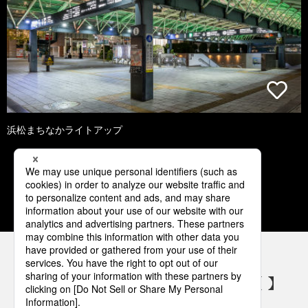
浜松まちなかライトアップ
1
2
3
4
5
パナソニックの電気設備 SNSアカウント