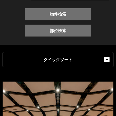
物件検索
部位検索
クイックソート