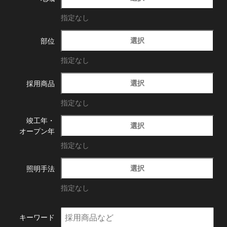
指定なし
選択
部位
指定なし
選択
採用商品
指定なし
竣工年・
選択
オープン年
指定なし
選択
照明手法
指定なし
キーワード