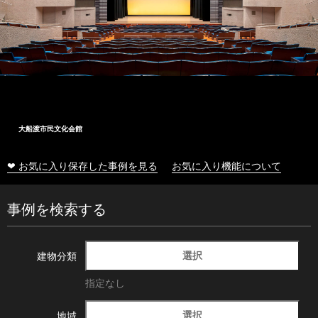
大船渡市民文化会館
❤ お気に入り保存した事例を見る
お気に入り機能について
事例を検索する
選択
建物分類
指定なし
選択
地域