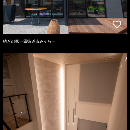
紡ぎの家ー四街道市みそらー