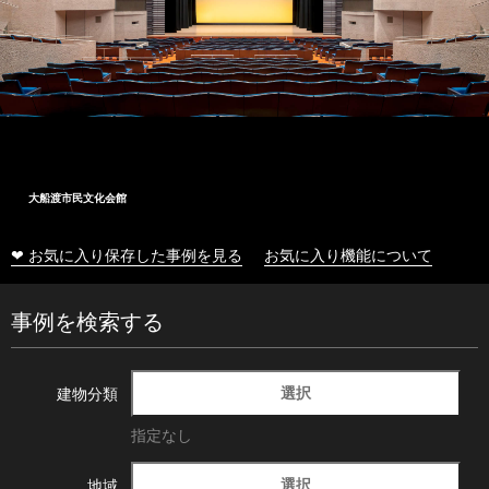
大船渡市民文化会館
❤ お気に入り保存した事例を見る
お気に入り機能について
事例を検索する
選択
建物分類
指定なし
選択
地域