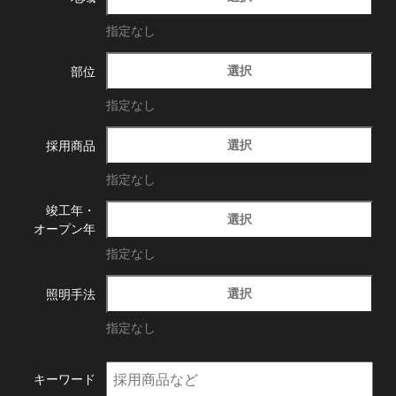
指定なし
選択
部位
指定なし
選択
採用商品
指定なし
竣工年・
選択
オープン年
指定なし
選択
照明手法
指定なし
キーワード