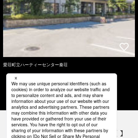
愛荘町立ハーティーセンター秦荘
3
4
5
6
7
パナソニックの電気設備 SNSアカウント