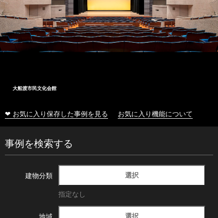
大船渡市民文化会館
❤ お気に入り保存した事例を見る
お気に入り機能について
事例を検索する
選択
建物分類
指定なし
選択
地域