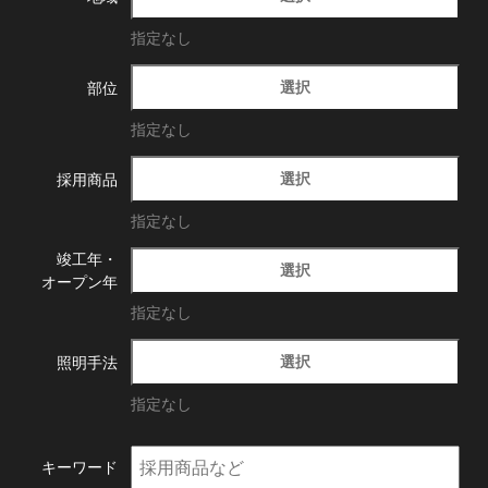
指定なし
選択
部位
指定なし
選択
採用商品
指定なし
竣工年・
選択
オープン年
指定なし
選択
照明手法
指定なし
キーワード