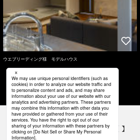
ウエブリーディング様 モデルハウス
1
2
3
4
5
パナソニックの電気設備 SNSアカウント