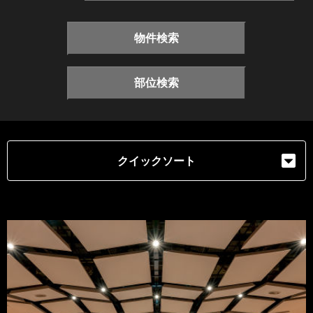
物件検索
部位検索
クイックソート