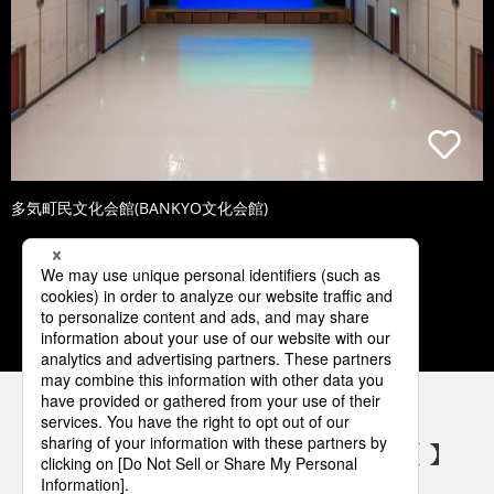
多気町民文化会館(BANKYO文化会館)
1
2
3
4
5
パナソニックの電気設備 SNSアカウント