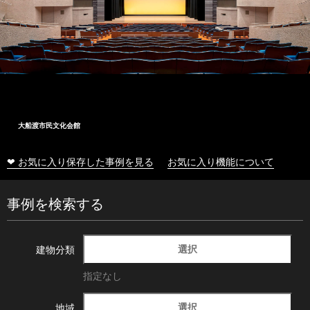
大船渡市民文化会館
❤ お気に入り保存した事例を見る
お気に入り機能について
事例を検索する
選択
建物分類
指定なし
選択
地域