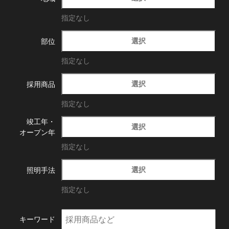
指定なし
選択
部位
指定なし
選択
採用商品
指定なし
竣工年・
選択
オープン年
指定なし
選択
照明手法
指定なし
キーワード