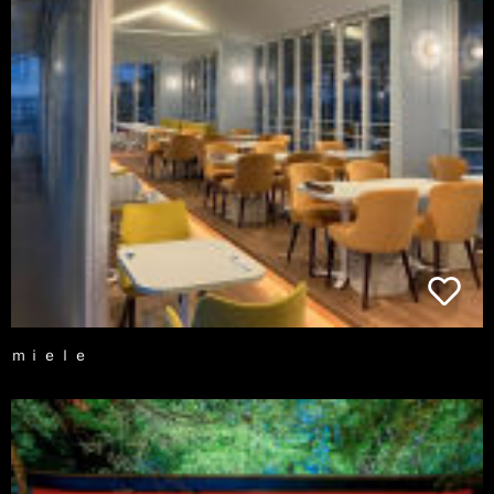
ｍｉｅｌｅ