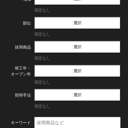
指定なし
選択
部位
指定なし
選択
採用商品
指定なし
竣工年・
選択
オープン年
指定なし
選択
照明手法
指定なし
キーワード