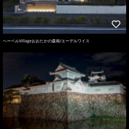
ヘーベルVillageおおたかの森南/エーデルワイス