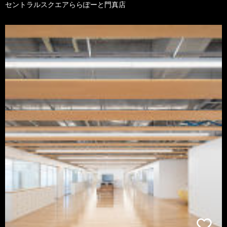
セントラルスクエアららぽーと門真店