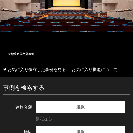
大船渡市民文化会館
❤ お気に入り保存した事例を見る
お気に入り機能について
事例を検索する
選択
建物分類
指定なし
選択
地域