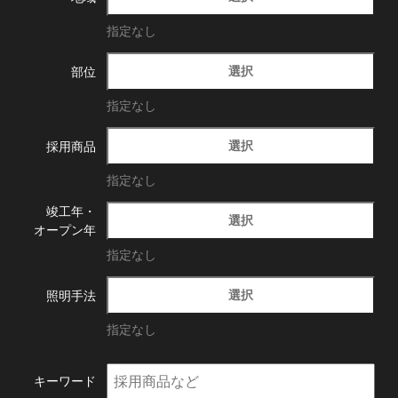
指定なし
選択
部位
指定なし
選択
採用商品
指定なし
竣工年・
選択
オープン年
指定なし
選択
照明手法
指定なし
キーワード