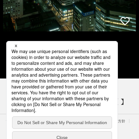
1
2
3
4
5
パナソニックの電気設備 SNSアカウント
サイトのご利用にあたって
クッキーポリシー
個人情報保護方針
パナソニック ホールディングス
Area/Country