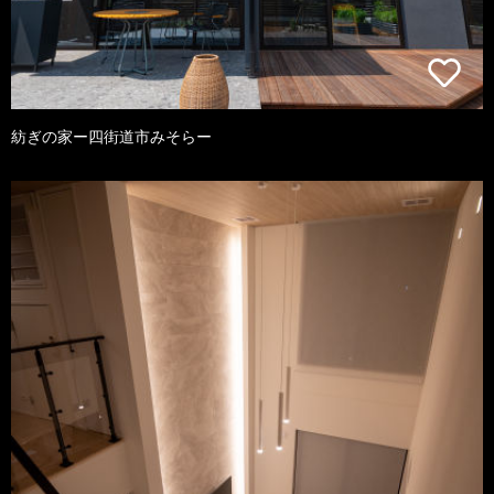
紡ぎの家ー四街道市みそらー