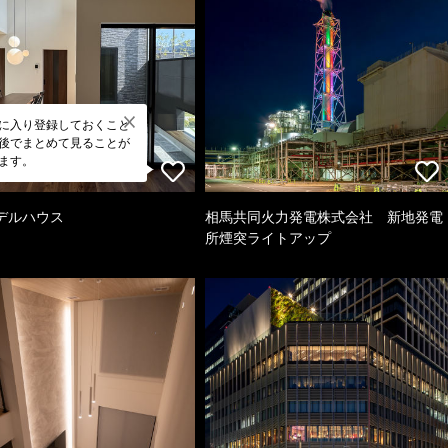
に入り登録しておくこと
後でまとめて見ることが
ます。
デルハウス
相馬共同火力発電株式会社 新地発電
所煙突ライトアップ