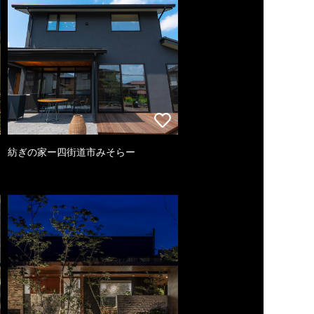
紡ぎの家ー四街道市みそらー