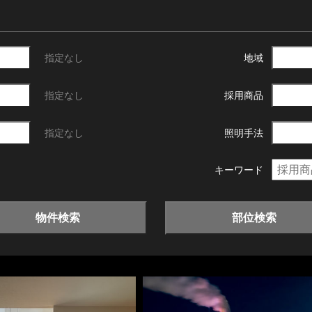
指定なし
地域
指定なし
採用商品
指定なし
照明手法
キーワード
物件検索
部位検索