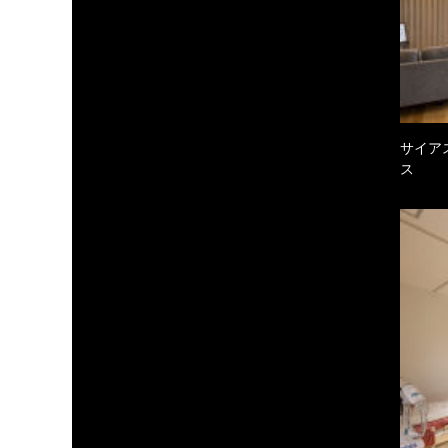
サイア
ス