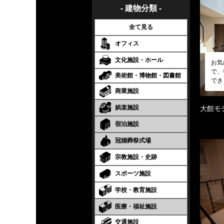
- 建物分類 -
全て見る
オフィス
文化施設・ホール
お気
で、
美術館・博物館・図書館
でき
商業施設
娯楽施設
大館モ
宿泊施設
冠婚葬祭式場
宗教施設・史跡
スポーツ施設
学校・教育施設
医療・福祉施設
交通施設