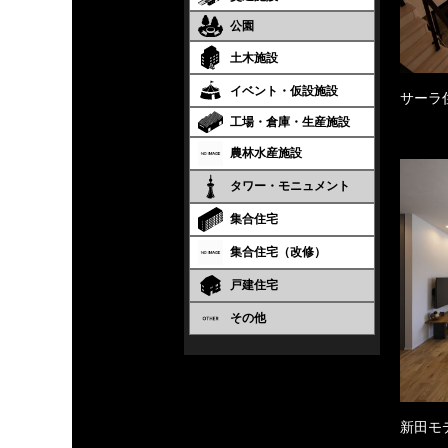
公園
土木施設
イベント・仮設施設
サーラ
工場・倉庫・生産施設
農林水産施設
タワー・モニュメント
集合住宅
集合住宅（改修）
戸建住宅
その他
新田モ