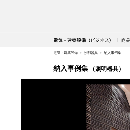
電気・建築設備（ビジネス）
商
電気・建築設備
照明器具
納入事例集
納入事例集
（照明器具）