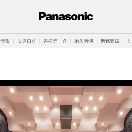
品情報
カタログ
各種データ
納入事例
業務支援
サ