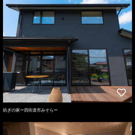
紡ぎの家ー四街道市みそらー