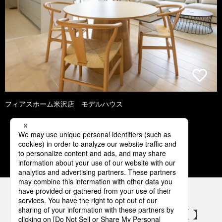
フィアスホーム米沢店 モデルハウス
1
2
3
4
5
パナソニックの電気設備 SNSアカウント