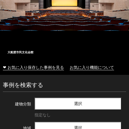
大船渡市民文化会館
❤ お気に入り保存した事例を見る
お気に入り機能について
事例を検索する
選択
建物分類
指定なし
選択
地域