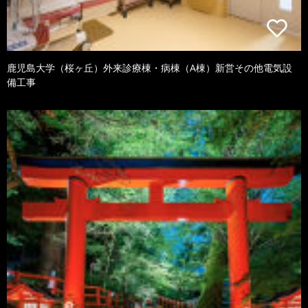
鹿児島大学（桜ヶ丘）外来診療棟・病棟（A棟）新営その他電気設
備工事