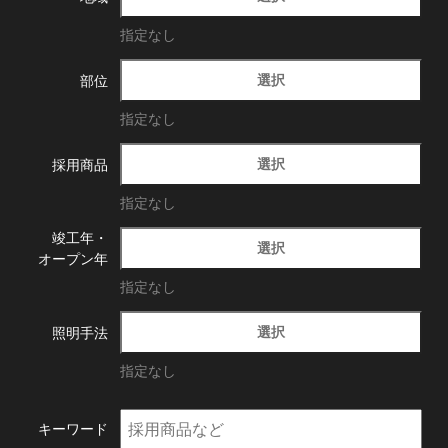
指定なし
選択
部位
指定なし
選択
採用商品
指定なし
竣工年・
選択
オープン年
指定なし
選択
照明手法
指定なし
キーワード