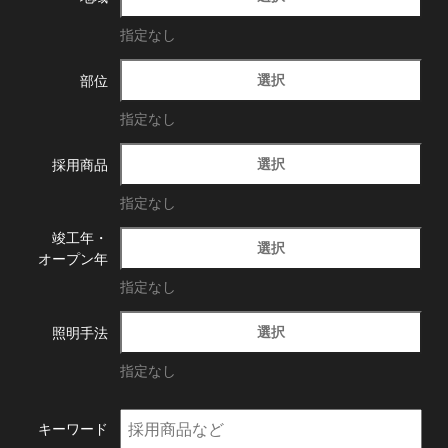
指定なし
選択
部位
指定なし
選択
採用商品
指定なし
竣工年・
選択
オープン年
指定なし
選択
照明手法
指定なし
キーワード