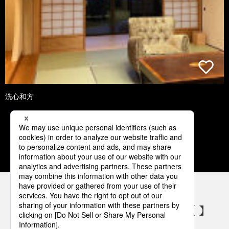
洗心和方
1
2
3
4
5
パナソニックの電気設備 SNSアカウント