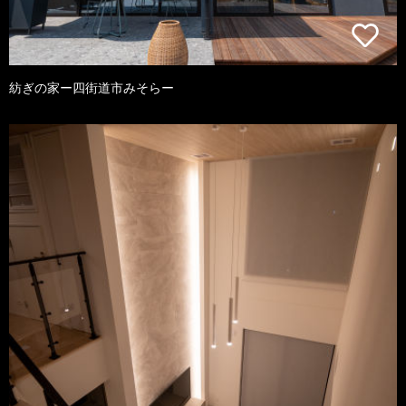
紡ぎの家ー四街道市みそらー