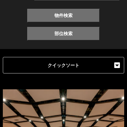
物件検索
部位検索
クイックソート