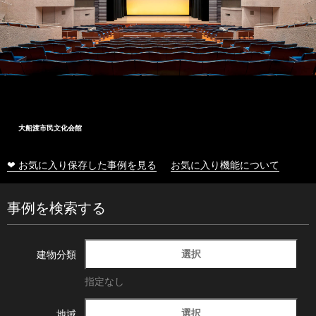
大船渡市民文化会館
❤ お気に入り保存した事例を見る
お気に入り機能について
事例を検索する
選択
建物分類
指定なし
選択
地域