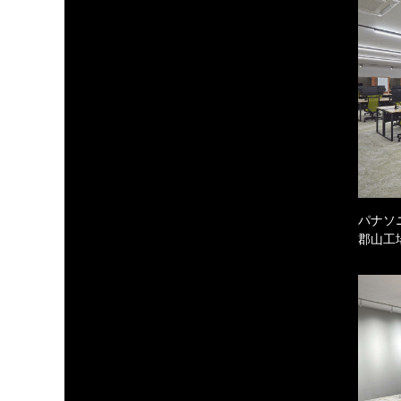
パナソ
郡山工