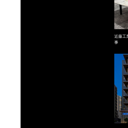
近藤工
事