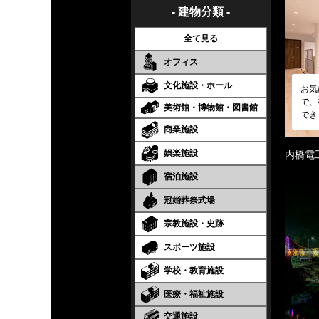
- 建物分類 -
全て見る
オフィス
文化施設・ホール
お気
で、
美術館・博物館・図書館
でき
商業施設
娯楽施設
内橋電
宿泊施設
冠婚葬祭式場
宗教施設・史跡
スポーツ施設
学校・教育施設
医療・福祉施設
交通施設