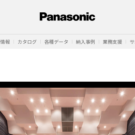
品情報
カタログ
各種データ
納入事例
業務支援
サ