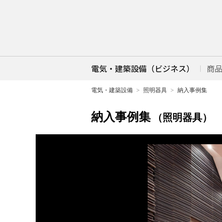
電気・建築設備（ビジネス）
商
電気・建築設備
照明器具
納入事例集
納入事例集
（照明器具）