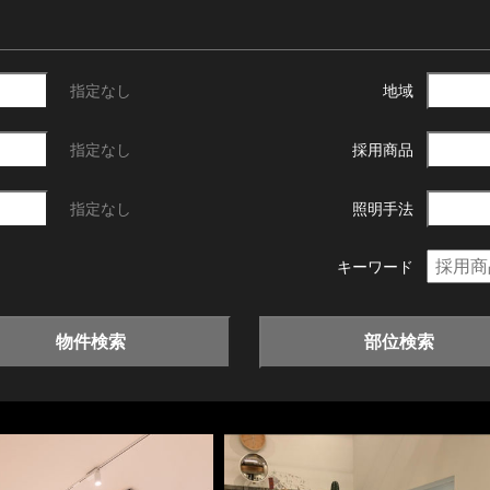
指定なし
地域
指定なし
採用商品
指定なし
照明手法
キーワード
物件検索
部位検索