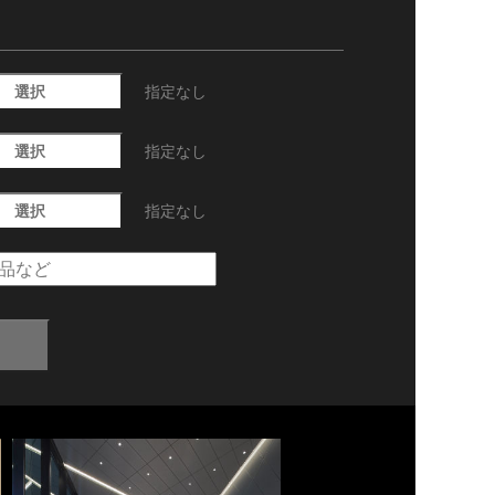
選択
指定なし
選択
指定なし
選択
指定なし