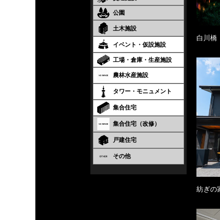
公園
土木施設
白川橋
イベント・仮設施設
工場・倉庫・生産施設
農林水産施設
タワー・モニュメント
集合住宅
集合住宅（改修）
戸建住宅
その他
紡ぎの