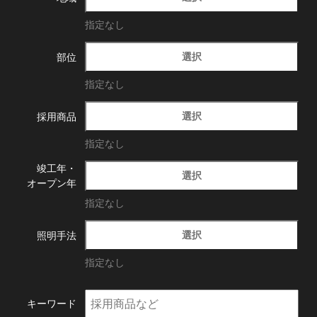
指定なし
選択
部位
指定なし
選択
採用商品
指定なし
竣工年・
選択
オープン年
指定なし
選択
照明手法
指定なし
キーワード