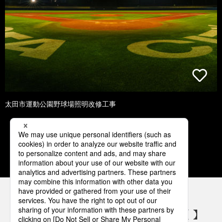
太田市運動公園野球場照明改修工事
1
2
3
4
5
パナソニックの電気設備 SNSアカウント