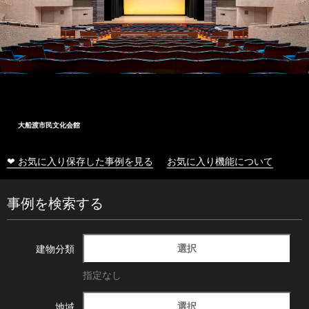
大船渡市民文化会館
❤ お気に入り保存した事例を見る
お気に入り機能について
事例を検索する
選択
建物分類
指定なし
選択
地域