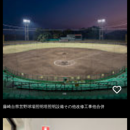
藤崎台県営野球場照明塔照明設備その他改修工事他合併