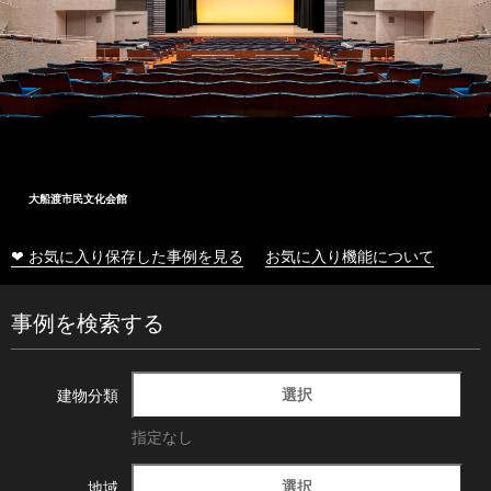
大船渡市民文化会館
❤ お気に入り保存した事例を見る
お気に入り機能について
事例を検索する
選択
建物分類
指定なし
選択
地域