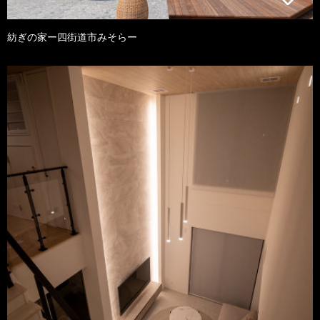
紡ぎの家ー四街道市みそらー