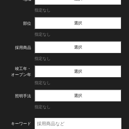
指定なし
選択
部位
指定なし
選択
採用商品
指定なし
竣工年・
選択
オープン年
指定なし
選択
照明手法
指定なし
キーワード