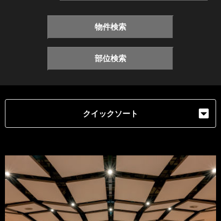
物件検索
部位検索
クイックソート