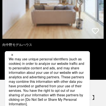
向中野モデルハウス
1
2
3
4
5
パナソニックの電気設備 SNSアカウント