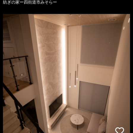
紡ぎの家ー四街道市みそらー