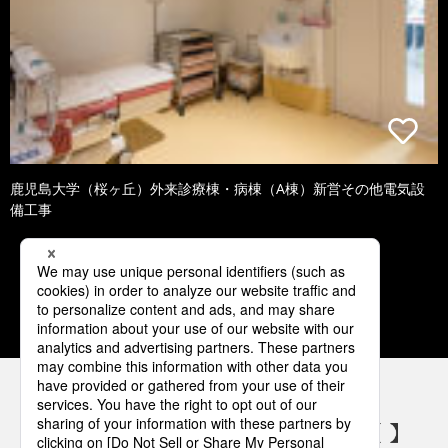
鹿児島大学（桜ヶ丘）外来診療棟・病棟（A棟）新営その他電気設
備工事
1
2
3
4
5
パナソニックの電気設備 SNSアカウント