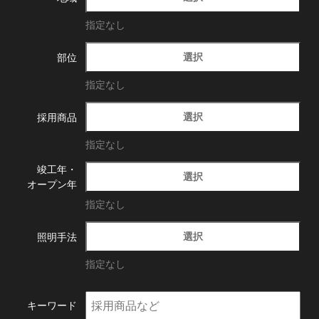
指定なし
選択
部位
指定なし
選択
採用商品
指定なし
竣工年・
選択
オープン年
指定なし
選択
照明手法
指定なし
キーワード