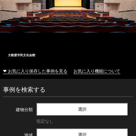
大船渡市民文化会館
❤ お気に入り保存した事例を見る
お気に入り機能について
事例を検索する
選択
建物分類
指定なし
選択
地域