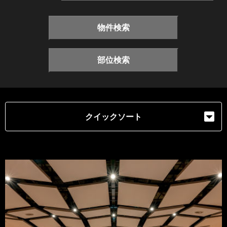
物件検索
部位検索
クイックソート