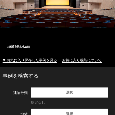
大船渡市民文化会館
❤ お気に入り保存した事例を見る
お気に入り機能について
事例を検索する
選択
建物分類
指定なし
選択
地域