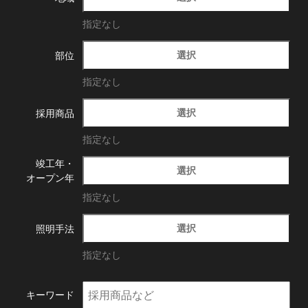
指定なし
選択
部位
指定なし
選択
採用商品
指定なし
竣工年・
選択
オープン年
指定なし
選択
照明手法
指定なし
キーワード