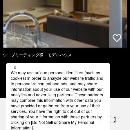
ウエブリーディング様 モデルハウス
1
2
3
4
5
パナソニックの電気設備 SNSアカウント