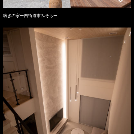
紡ぎの家ー四街道市みそらー