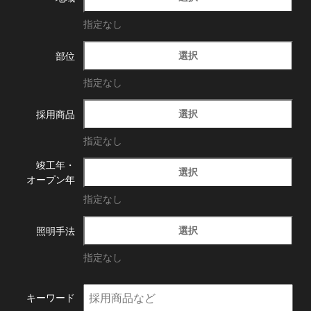
指定なし
選択
部位
指定なし
選択
採用商品
指定なし
竣工年・
選択
オープン年
指定なし
選択
照明手法
指定なし
キーワード