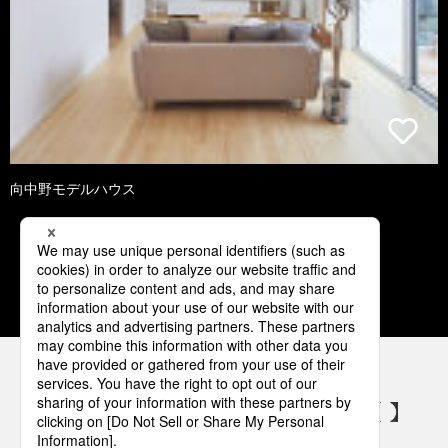
向中野モデルハウス
1
2
3
4
5
パナソニックの電気設備 SNSアカウント