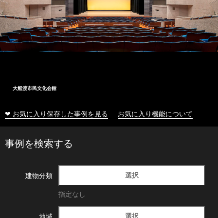
大船渡市民文化会館
❤ お気に入り保存した事例を見る
お気に入り機能について
事例を検索する
選択
建物分類
指定なし
選択
地域