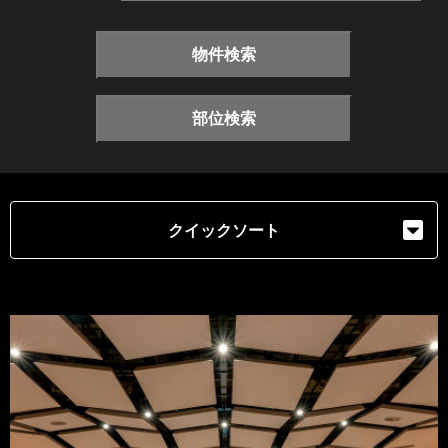
物件検索
部位検索
クイックソート