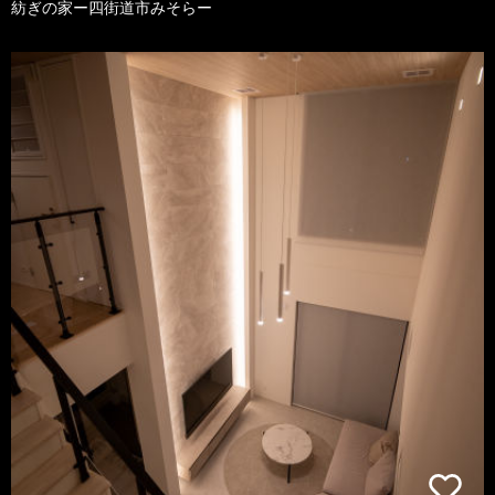
紡ぎの家ー四街道市みそらー