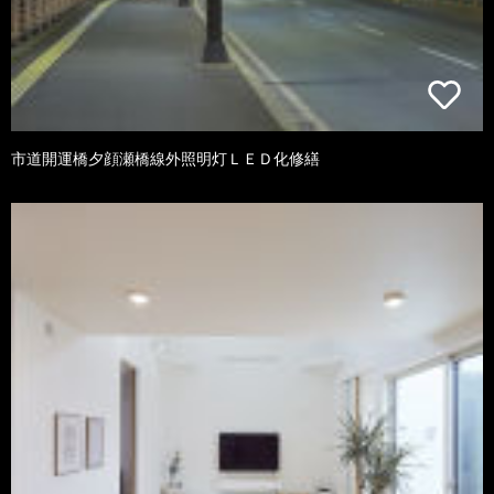
市道開運橋夕顔瀬橋線外照明灯ＬＥＤ化修繕