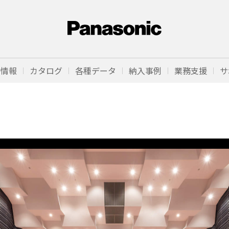
品情報
カタログ
各種データ
納入事例
業務支援
サ