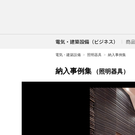
電気・建築設備（ビジネス）
商
電気・建築設備
照明器具
納入事例集
納入事例集
（照明器具）