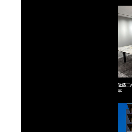
近藤工
事