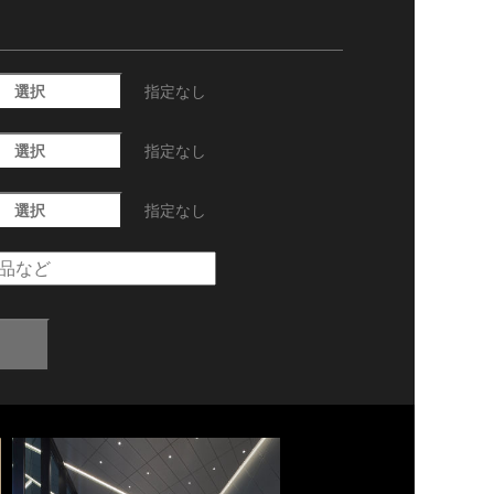
選択
指定なし
選択
指定なし
選択
指定なし