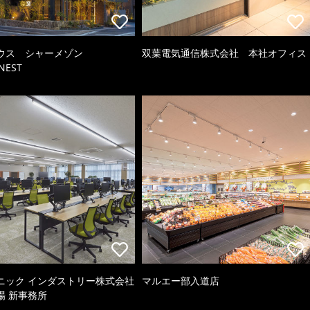
ウス シャーメゾン
双葉電気通信株式会社 本社オフィス
NEST
ニック インダストリー株式会社
マルエー部入道店
場 新事務所