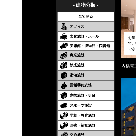
- 建物分類 -
全て見る
オフィス
文化施設・ホール
お気
で、
美術館・博物館・図書館
でき
商業施設
娯楽施設
内橋電
宿泊施設
冠婚葬祭式場
宗教施設・史跡
スポーツ施設
学校・教育施設
医療・福祉施設
交通施設