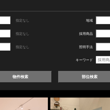
指定なし
地域
指定なし
採用商品
指定なし
照明手法
キーワード
物件検索
部位検索