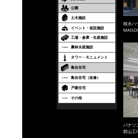
公園
土木施設
積水ハ
イベント・仮設施設
MAISO
工場・倉庫・生産施設
農林水産施設
タワー・モニュメント
集合住宅
集合住宅（改修）
戸建住宅
その他
パナソ
郡山工