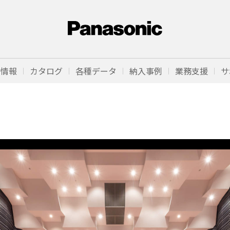
品情報
カタログ
各種データ
納入事例
業務支援
サ