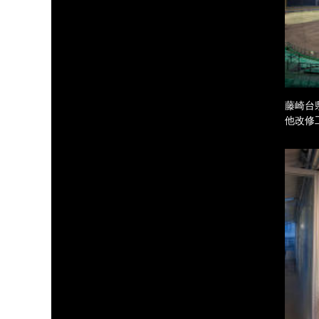
藤崎台
他改修