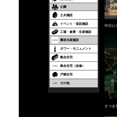
公園
土木施設
イベント・仮設施設
中日ビ
工場・倉庫・生産施設
農林水産施設
タワー・モニュメント
集合住宅
集合住宅（改修）
戸建住宅
その他
さつき