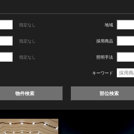
指定なし
地域
指定なし
採用商品
指定なし
照明手法
キーワード
物件検索
部位検索