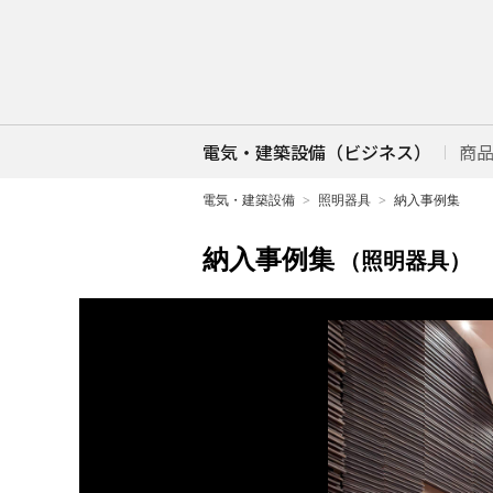
電気・建築設備（ビジネス）
商
電気・建築設備
照明器具
納入事例集
納入事例集
（照明器具）