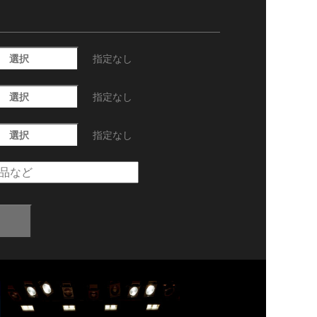
選択
指定なし
選択
指定なし
選択
指定なし