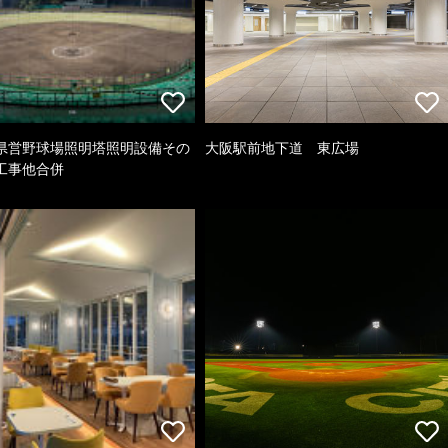
県営野球場照明塔照明設備その
大阪駅前地下道 東広場
工事他合併