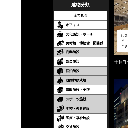
- 建物分類 -
全て見る
オフィス
文化施設・ホール
お気
で、
美術館・博物館・図書館
でき
商業施設
娯楽施設
十和田
宿泊施設
冠婚葬祭式場
宗教施設・史跡
スポーツ施設
学校・教育施設
医療・福祉施設
交通施設