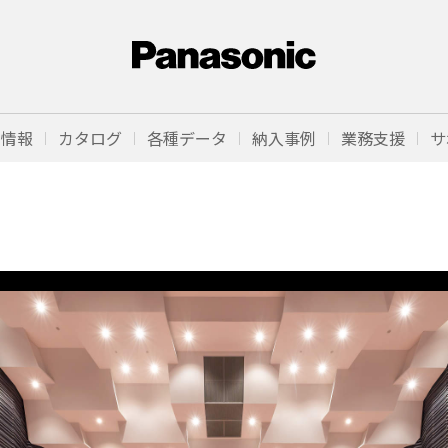
品情報
カタログ
各種データ
納入事例
業務支援
サ