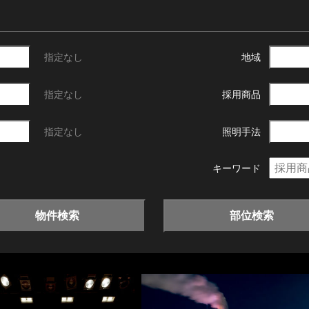
指定なし
地域
指定なし
採用商品
指定なし
照明手法
キーワード
物件検索
部位検索