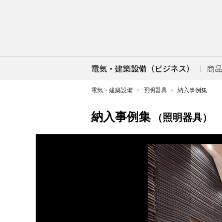
電気・建築設備（ビジネス）
商
電気・建築設備
照明器具
納入事例集
納入事例集
（照明器具）