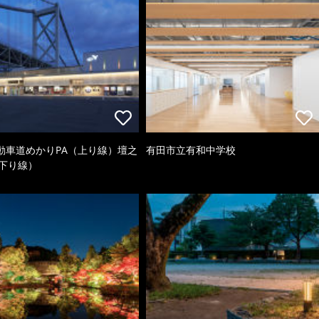
動車道めかりPA（上り線）壇之
有田市立有和中学校
（下り線）