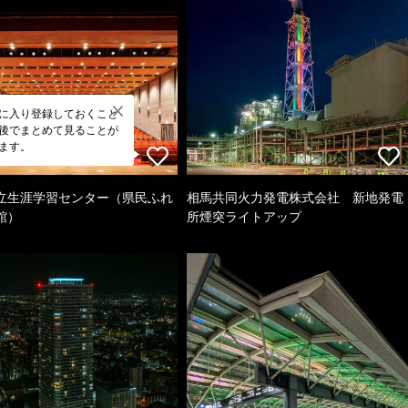
に入り登録しておくこと
後でまとめて見ることが
ます。
立生涯学習センター（県民ふれ
相馬共同火力発電株式会社 新地発電
館）
所煙突ライトアップ