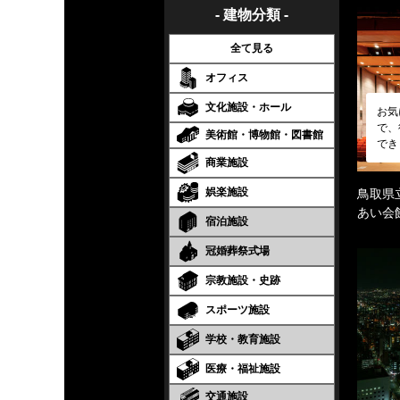
- 建物分類 -
全て見る
オフィス
文化施設・ホール
お気
で、
美術館・博物館・図書館
でき
商業施設
娯楽施設
鳥取県
あい会
宿泊施設
冠婚葬祭式場
宗教施設・史跡
スポーツ施設
学校・教育施設
医療・福祉施設
交通施設