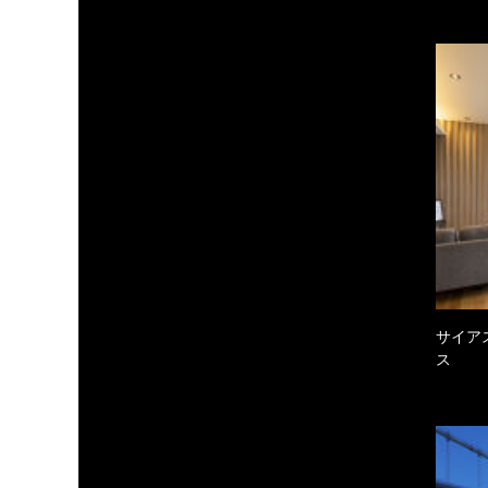
サイア
ス