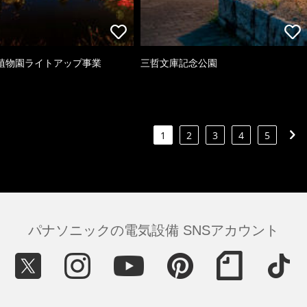
植物園ライトアップ事業
三哲文庫記念公園
1
2
3
4
5
パナソニックの電気設備 SNSアカウント