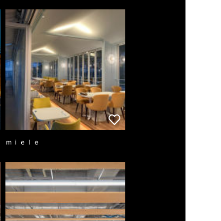
ｍｉｅｌｅ