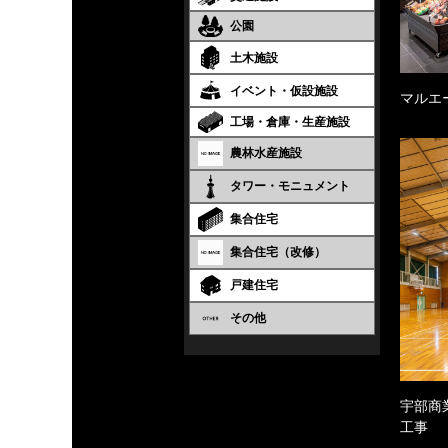
公園
土木施設
イベント・仮設施設
マルエ
工場・倉庫・生産施設
農林水産施設
タワー・モニュメント
集合住宅
集合住宅（改修）
戸建住宅
その他
宇部商
工事