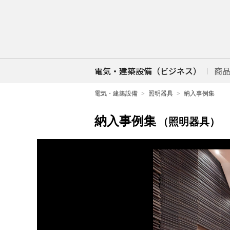
電気・建築設備（ビジネス）
商
電気・建築設備
照明器具
納入事例集
納入事例集
（照明器具）