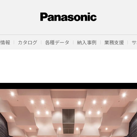
品情報
カタログ
各種データ
納入事例
業務支援
サ