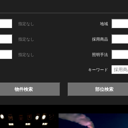
指定なし
地域
指定なし
採用商品
指定なし
照明手法
キーワード
物件検索
部位検索