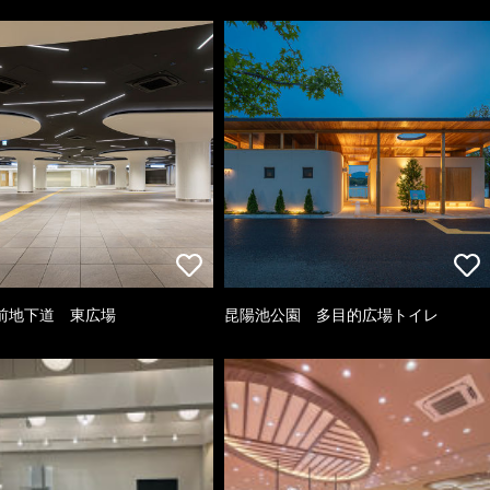
前地下道 東広場
昆陽池公園 多目的広場トイレ