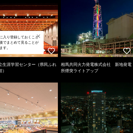
に入り登録しておくこと
後でまとめて見ることが
ます。
立生涯学習センター（県民ふれ
相馬共同火力発電株式会社 新地発電
館）
所煙突ライトアップ