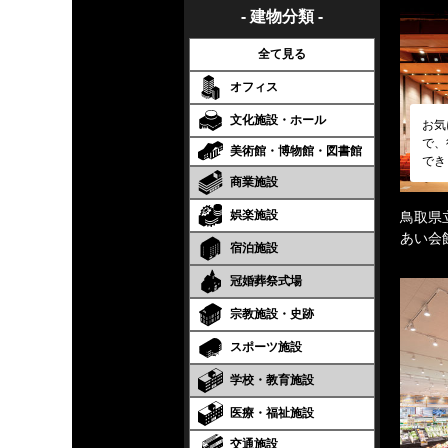
- 建物分類 -
全て見る
オフィス
文化施設・ホール
お気
で、
美術館・博物館・図書館
でき
商業施設
娯楽施設
鳥取県
あい会
宿泊施設
冠婚葬祭式場
宗教施設・史跡
スポーツ施設
学校・教育施設
医療・福祉施設
交通施設