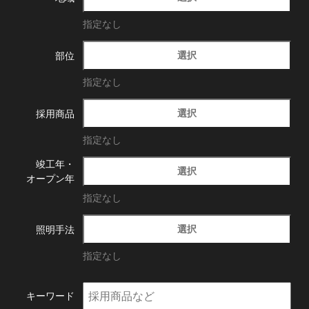
指定なし
選択
部位
指定なし
選択
採用商品
指定なし
竣工年・
選択
オープン年
指定なし
選択
照明手法
指定なし
キーワード