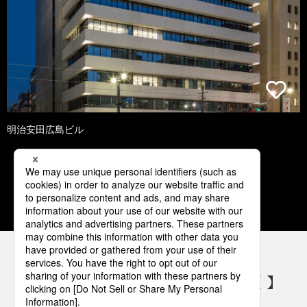
明治安田広島ビル
1
2
3
4
5
パナソニックの電気設備 SNSアカウント