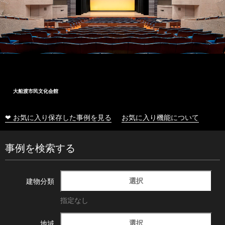
大船渡市民文化会館
❤ お気に入り保存した事例を見る
お気に入り機能について
事例を検索する
選択
建物分類
指定なし
選択
地域