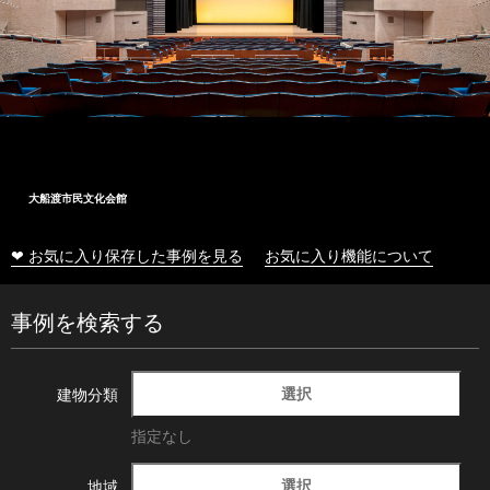
大船渡市民文化会館
❤ お気に入り保存した事例を見る
お気に入り機能について
事例を検索する
選択
建物分類
指定なし
選択
地域