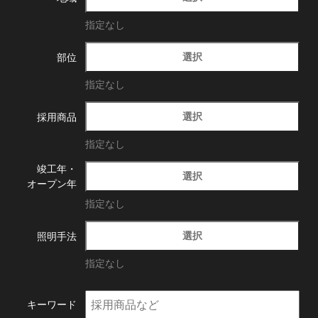
指定なし
選択
部位
指定なし
選択
採用商品
指定なし
竣工年・
選択
オープン年
指定なし
選択
照明手法
指定なし
キーワード