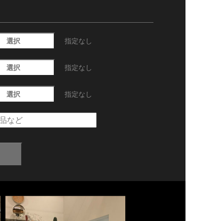
選択
指定なし
選択
指定なし
選択
指定なし