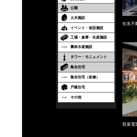
公園
土木施設
住友不
イベント・仮設施設
工場・倉庫・生産施設
農林水産施設
タワー・モニュメント
集合住宅
集合住宅（改修）
戸建住宅
その他
双葉電