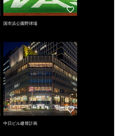
国市浜公園野球場
中日ビル建替計画