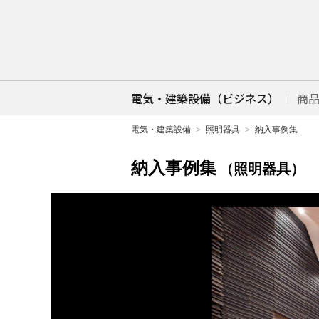
電気・建築設備（ビジネス）
商
電気・建築設備
照明器具
納入事例集
納入事例集
（照明器具）