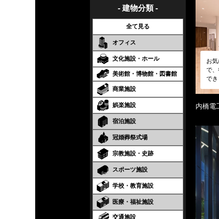
- 建物分類 -
全て見る
オフィス
文化施設・ホール
お気
で、
美術館・博物館・図書館
でき
商業施設
娯楽施設
内橋電
宿泊施設
冠婚葬祭式場
宗教施設・史跡
スポーツ施設
学校・教育施設
医療・福祉施設
交通施設