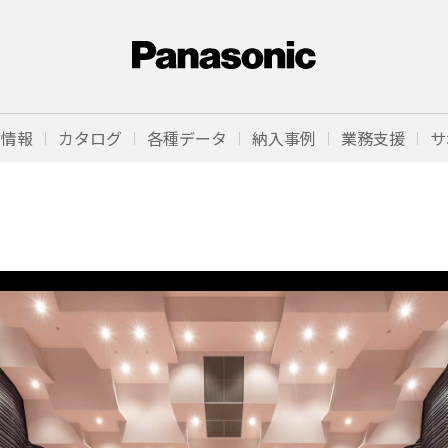
品情報
カタログ
各種データ
納入事例
業務支援
サ