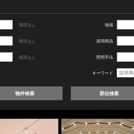
指定なし
地域
指定なし
採用商品
指定なし
照明手法
キーワード
物件検索
部位検索