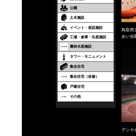
公園
土木施設
イベント・仮設施設
鳥取県
あい会
工場・倉庫・生産施設
農林水産施設
タワー・モニュメント
集合住宅
集合住宅（改修）
戸建住宅
その他
デンカ