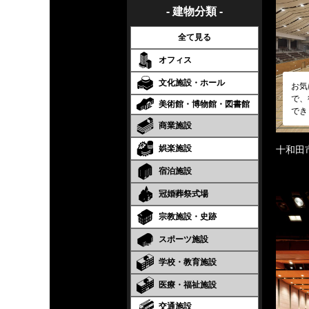
- 建物分類 -
全て見る
オフィス
文化施設・ホール
お気
で、
美術館・博物館・図書館
でき
商業施設
娯楽施設
十和田
宿泊施設
冠婚葬祭式場
宗教施設・史跡
スポーツ施設
学校・教育施設
医療・福祉施設
交通施設