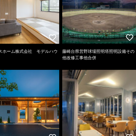
スホーム株式会社 モデルハウ
藤崎台県営野球場照明塔照明設備その
他改修工事他合併