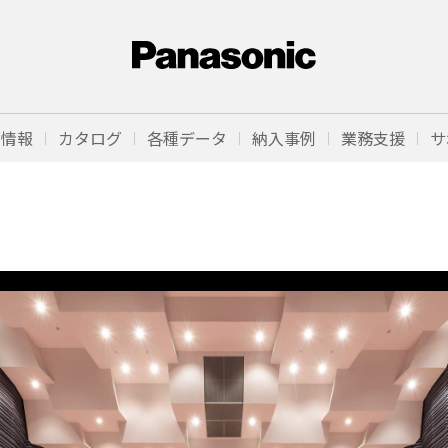
品情報
カタログ
各種データ
納入事例
業務支援
サ