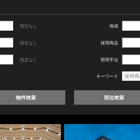
指定なし
地域
指定なし
採用商品
指定なし
照明手法
キーワード
物件検索
部位検索