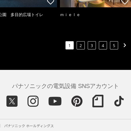
公園 多目的広場トイレ
ｍｉｅｌｅ
1
2
3
4
5
パナソニックの電気設備 SNSアカウント
パナソニック ホールディングス