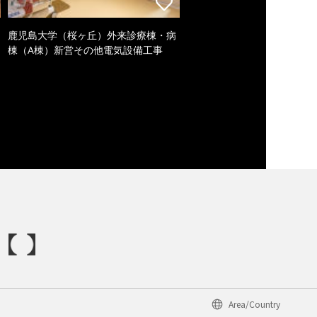
鹿児島大学（桜ヶ丘）外来診療棟・病
棟（A棟）新営その他電気設備工事
Area/Country