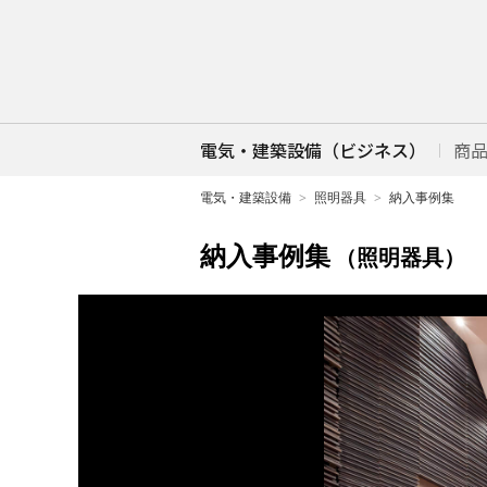
電気・建築設備（ビジネス）
商
電気・建築設備
照明器具
納入事例集
納入事例集
（照明器具）