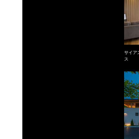
サイア
ス