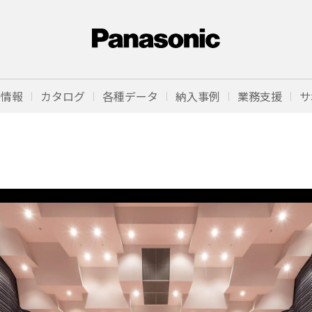
品情報
カタログ
各種データ
納入事例
業務支援
サ