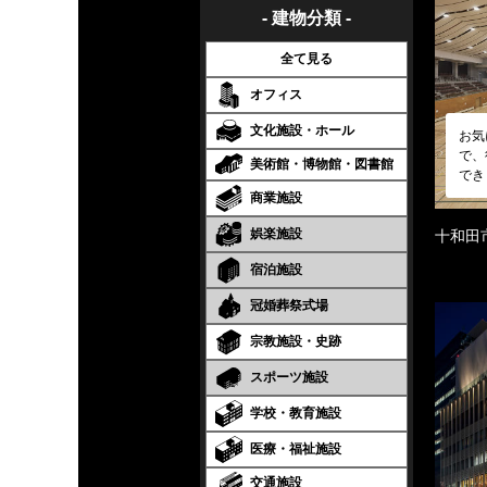
- 建物分類 -
全て見る
オフィス
文化施設・ホール
お気
で、
美術館・博物館・図書館
でき
商業施設
娯楽施設
十和田
宿泊施設
冠婚葬祭式場
宗教施設・史跡
スポーツ施設
学校・教育施設
医療・福祉施設
交通施設