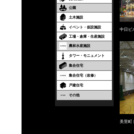
公園
土木施設
イベント・仮設施設
中日ビ
工場・倉庫・生産施設
農林水産施設
タワー・モニュメント
集合住宅
集合住宅（改修）
戸建住宅
その他
美里町