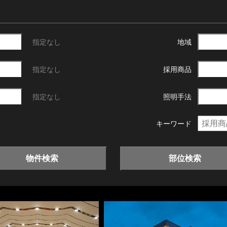
指定なし
地域
指定なし
採用商品
指定なし
照明手法
キーワード
物件検索
部位検索