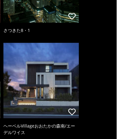
さつきた8・1
ヘーベルVillageおおたかの森南/エー
デルワイス