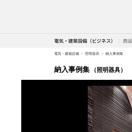
電気・建築設備（ビジネス）
商
電気・建築設備
照明器具
納入事例集
納入事例集
（照明器具）