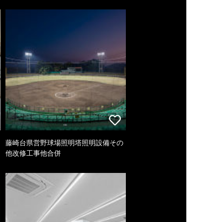
藤崎台県営野球場照明塔照明設備その
他改修工事他合併