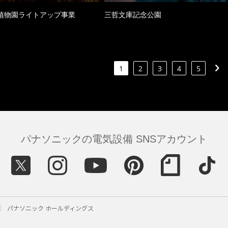
植物園ライトアップ事業
三哲文庫記念公園
1
2
3
4
5
パナソニックの電気設備 SNSアカウント
パナソニック ホールディングス