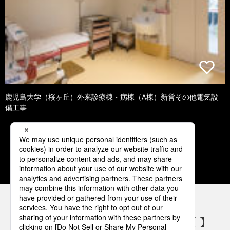
鹿児島大学（桜ヶ丘）外来診療棟・病棟（A棟）新営その他電気設
備工事
1
2
3
4
5
パナソニックの電気設備 SNSアカウント