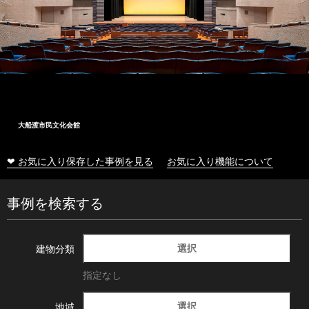
大船渡市民文化会館
❤ お気に入り保存した事例を見る
お気に入り機能について
事例を検索する
選択
建物分類
指定なし
選択
地域