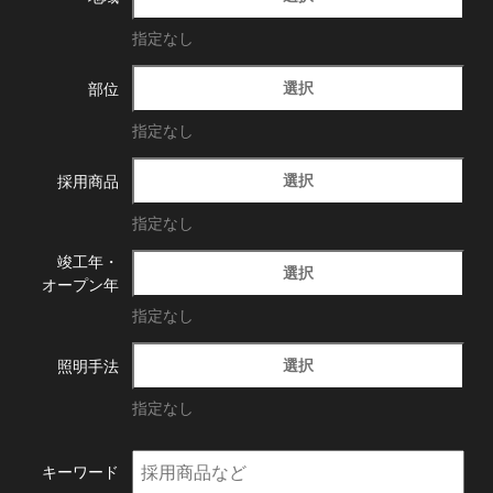
指定なし
選択
部位
指定なし
選択
採用商品
指定なし
竣工年・
選択
オープン年
指定なし
選択
照明手法
指定なし
キーワード