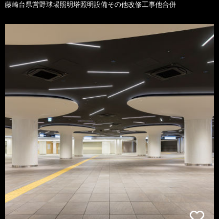
藤崎台県営野球場照明塔照明設備その他改修工事他合併