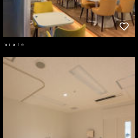
ｍｉｅｌｅ