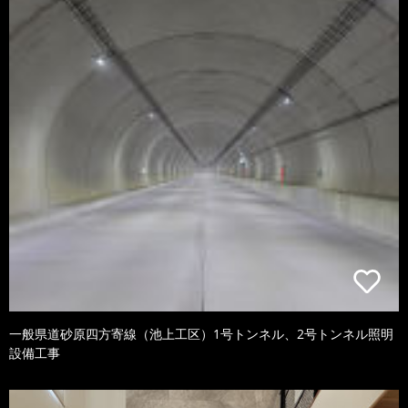
一般県道砂原四方寄線（池上工区）1号トンネル、2号トンネル照明
設備工事