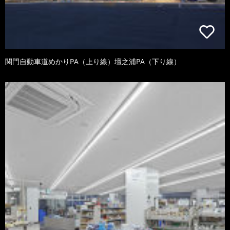
関門自動車道めかりPA（上り線）壇之浦PA（下り線）