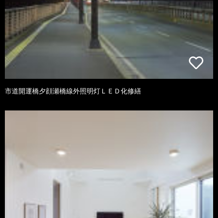
市道開運橋夕顔瀬橋線外照明灯ＬＥＤ化修繕