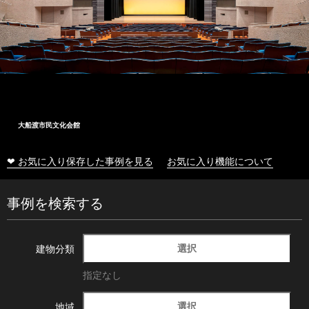
大船渡市民文化会館
❤ お気に入り保存した事例を見る
お気に入り機能について
事例を検索する
選択
建物分類
指定なし
選択
地域