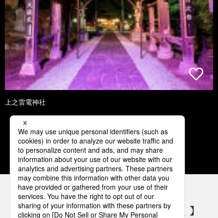
上之雷電神社
1
2
3
4
5
パナソニックの電気設備 SNSアカウント