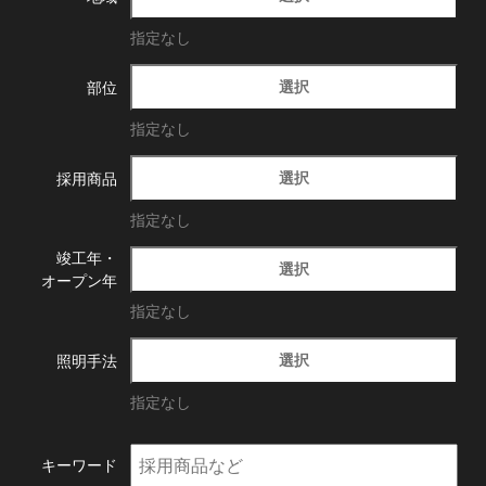
指定なし
選択
部位
指定なし
選択
採用商品
指定なし
竣工年・
選択
オープン年
指定なし
選択
照明手法
指定なし
キーワード