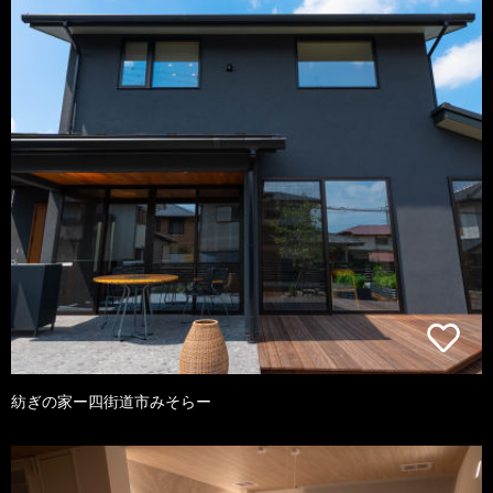
紡ぎの家ー四街道市みそらー