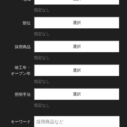
指定なし
選択
部位
指定なし
選択
採用商品
指定なし
竣工年・
選択
オープン年
指定なし
選択
照明手法
指定なし
キーワード