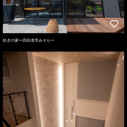
紡ぎの家ー四街道市みそらー