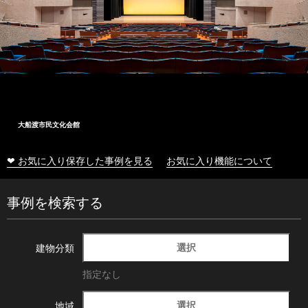
大船渡市民文化会館
❤ お気に入り保存した事例を見る
お気に入り機能について
事例を検索する
選択
建物分類
指定なし
選択
地域