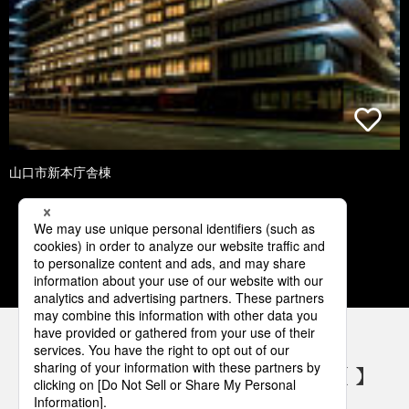
山口市新本庁舎棟
1
2
3
4
5
パナソニックの電気設備 SNSアカウント