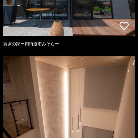
紡ぎの家ー四街道市みそらー