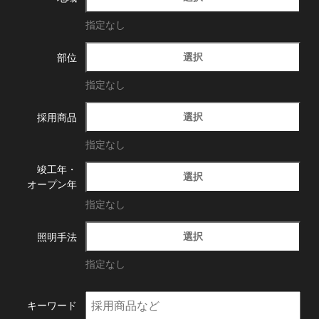
指定なし
選択
部位
指定なし
選択
採用商品
指定なし
竣工年・
選択
オープン年
指定なし
選択
照明手法
指定なし
キーワード