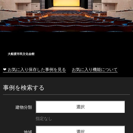
大船渡市民文化会館
❤ お気に入り保存した事例を見る
お気に入り機能について
事例を検索する
選択
建物分類
指定なし
選択
地域