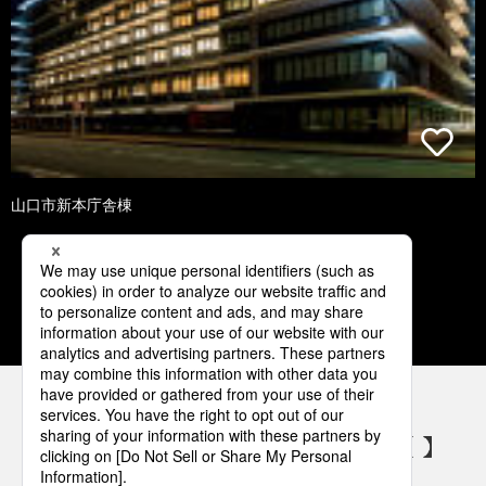
山口市新本庁舎棟
1
2
3
4
5
パナソニックの電気設備 SNSアカウント