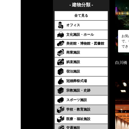
- 建物分類 -
全て見る
オフィス
文化施設・ホール
お気
で、
美術館・博物館・図書館
でき
商業施設
娯楽施設
白川橋
宿泊施設
冠婚葬祭式場
宗教施設・史跡
スポーツ施設
学校・教育施設
医療・福祉施設
交通施設