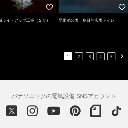
城ライトアップ工事（２期）
昆陽池公園 多目的広場トイレ
1
2
3
4
5
パナソニックの電気設備 SNSアカウント