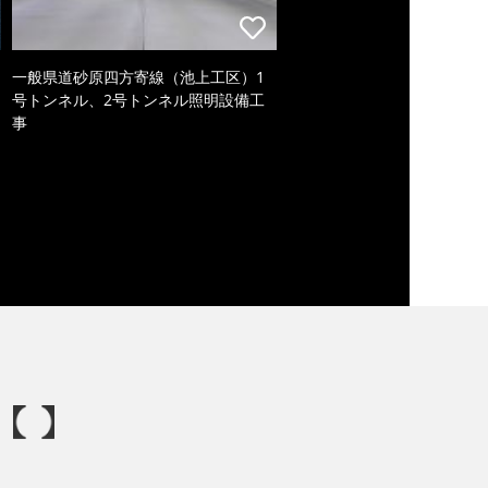
一般県道砂原四方寄線（池上工区）1
号トンネル、2号トンネル照明設備工
事