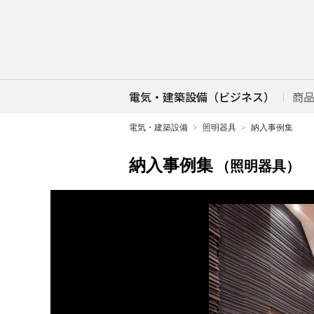
電気・建築設備（ビジネス）
商
電気・建築設備
照明器具
納入事例集
納入事例集
（照明器具）