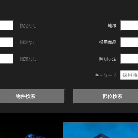
指定なし
地域
指定なし
採用商品
指定なし
照明手法
キーワード
物件検索
部位検索