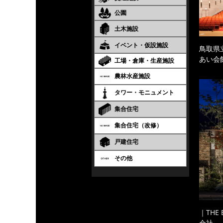
公園
土木施設
イベント・仮設施設
鳥取県
あい会
工場・倉庫・生産施設
農林水産施設
タワー・モニュメント
集合住宅
集合住宅（改修）
戸建住宅
その他
｜THE
会社