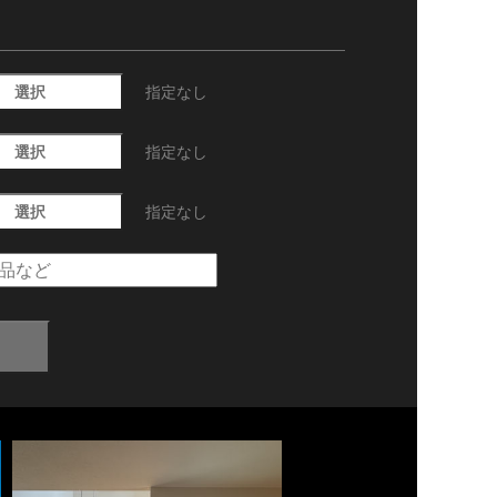
選択
指定なし
選択
指定なし
選択
指定なし