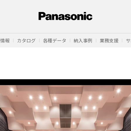
品情報
カタログ
各種データ
納入事例
業務支援
サ