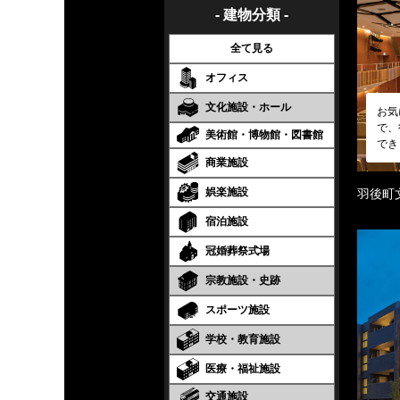
- 建物分類 -
全て見る
オフィス
文化施設・ホール
お気
で、
美術館・博物館・図書館
でき
商業施設
娯楽施設
羽後町
宿泊施設
冠婚葬祭式場
宗教施設・史跡
スポーツ施設
学校・教育施設
医療・福祉施設
交通施設