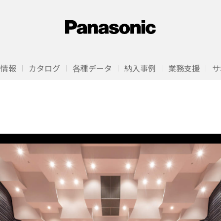
品情報
カタログ
各種データ
納入事例
業務支援
サ