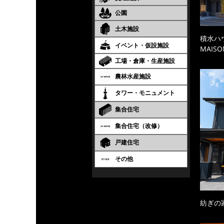
公園
土木施設
積水ハ
イベント・仮設施設
MAISO
工場・倉庫・生産施設
農林水産施設
タワー・モニュメント
集合住宅
集合住宅（改修）
戸建住宅
その他
紡ぎの