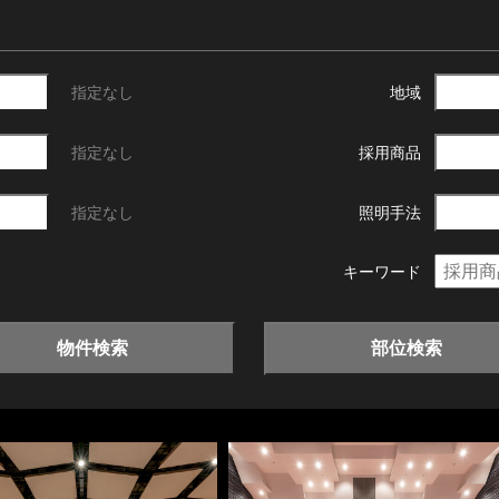
指定なし
地域
指定なし
採用商品
指定なし
照明手法
キーワード
物件検索
部位検索