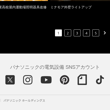
業高校屋内運動場照明器具改修
ミナモア外壁ライトアップ
1
2
3
4
5
パナソニックの電気設備 SNSアカウント
パナソニック ホールディングス