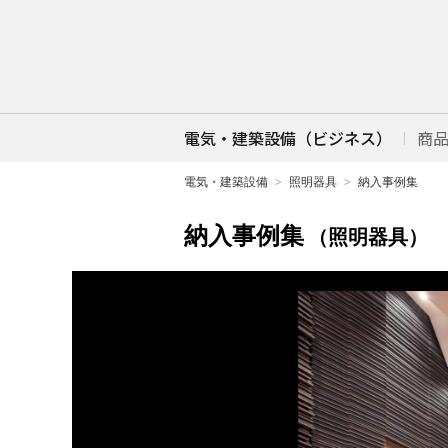
電気・建築設備（ビジネス）
商
電気・建築設備
照明器具
納入事例集
納入事例集
（照明器具）