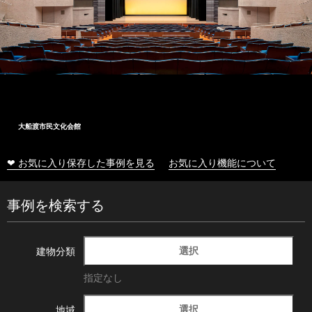
大船渡市民文化会館
❤ お気に入り保存した事例を見る
お気に入り機能について
事例を検索する
選択
建物分類
指定なし
選択
地域