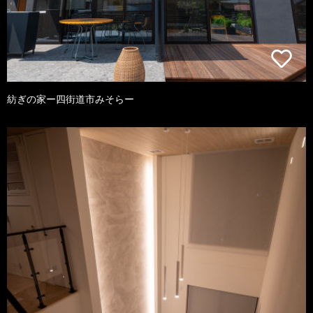
紡ぎの家ー四街道市みそらー