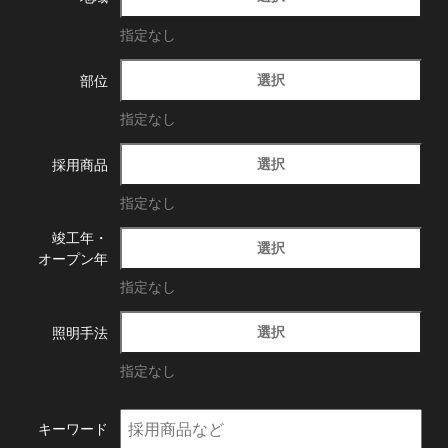
指定なし
選択
部位
指定なし
選択
採用商品
指定なし
竣工年・
選択
オープン年
指定なし
選択
照明手法
指定なし
キーワード