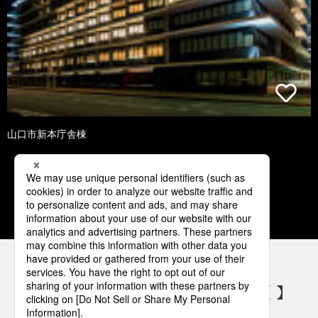
山口市新本庁舎棟
1
2
3
4
5
パナソニックの電気設備 SNSアカウント